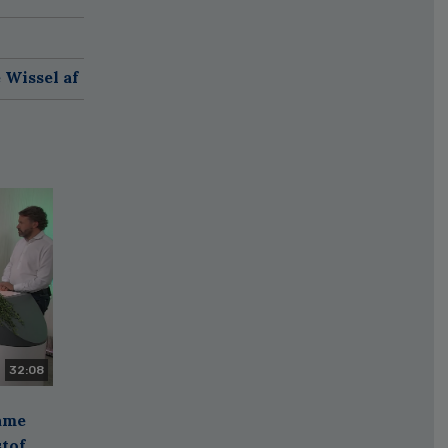
 Wissel af
32:08
zame
stof