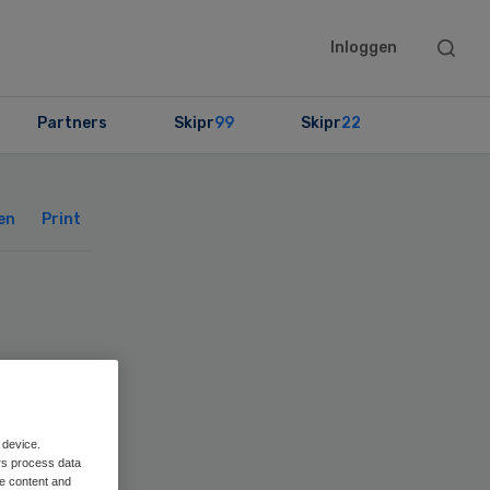
Searc
Inloggen
this
websit
Partners
Skipr
99
Skipr
22
Primary
Sidebar
en
Print
 in
 device.
rs process data
me content and