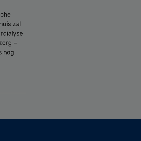
sche
huis zal
erdialyse
zorg –
s nog