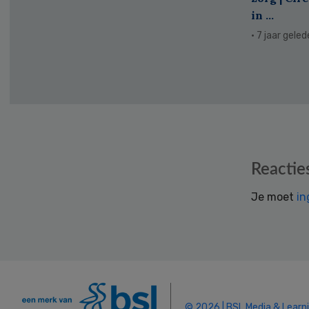
in ...
· 7 jaar gele
Reader
Reactie
Interactions
Je moet
in
© 2026 | BSL Media & Learn