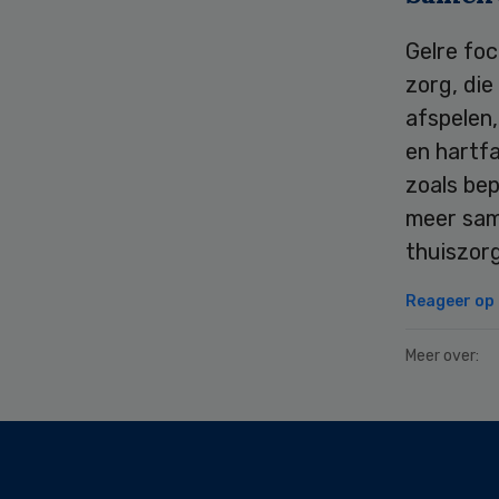
Gelre foc
zorg, die
afspelen,
en hartf
zoals be
meer sam
thuiszorg
Reageer op d
Meer over:
Secondary
Sidebar