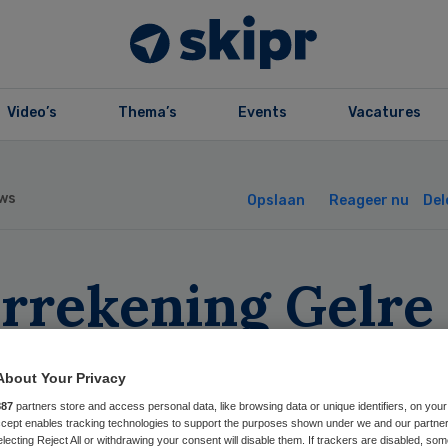
Video’s
Thema’s
Events
Vacatures
ws
Opslaan
Reageer nu
Del
arrekening Gelre
kenhuizen was al
About Your Privacy
ruari rond
887
partners store and access personal data, like browsing data or unique identifiers, on your
Accept enables tracking technologies to support the purposes shown under we and our partne
electing Reject All or withdrawing your consent will disable them. If trackers are disabled, so