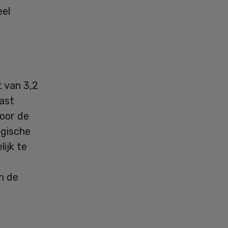
eel
t van 3,2
aast
voor de
egische
ijk te
n de