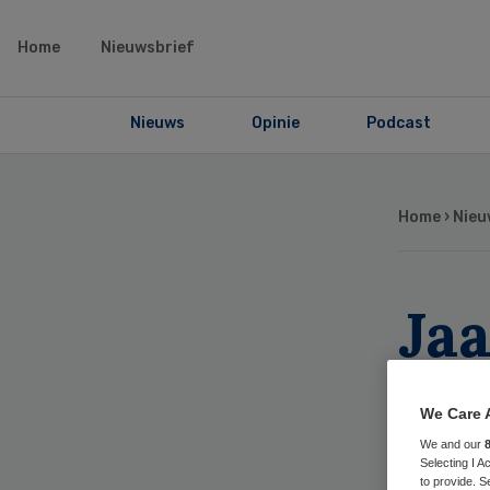
Home
Nieuwsbrief
Nieuws
Opinie
Podcast
Home
›
Nieu
Ja
zie
We Care 
feb
We and our
Selecting I 
to provide. S