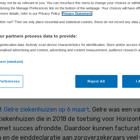
may not be as relevant to you. You can resurface this menu to change your choices or withd
licking the Manage Preferences link on the bottom of the webpage. Your choices will have eff
more details, refer to our Privacy Policy.
Privacy Statement
Skipr Redactie
6 maart 2019
,
10:52
230 keer gelezen
her not? Then we only place essential and statistical cookies, these do not record any data
r partners process data to provide:
eolocation data. Actively scan device characteristics for identification. Store and/or access 
februari heeft Gelre ziekenhuizen haar jaarrekeni
onalised advertising and content, advertising and content measurement, audience research 
gesteld. Het ziekenhuis, met locaties in Apeldoor
.
ners (vendors)
sloot af met een positief resultaat van 2,2 miljoe
 ziekenhuizen haar jaarcijfers veel sneller dan geb
references
Reject All
I 
iceren, komt door goede samenwerking met Zilver
orizontaal Toezicht.
t Gelre ziekenhuizen op 6 maart
. Gelre was een v
iekenhuizen die in 2018 de toetsing voor Horizon
 met succes afrondde. Daardoor kunnen facturat
 en de einddeclaratie aan zorgverzekeraars veel 