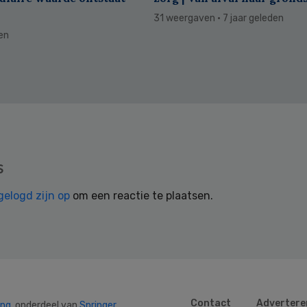
31 weergaven
· 7 jaar geleden
den
s
gelogd zijn op
om een reactie te plaatsen.
Contact
Advertere
ing
, onderdeel van
Springer