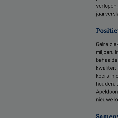
verlopen.
jaarversl
Positie
Gelre zie
miljoen. 
behaalde
kwaliteit
koers in 
houden. 
Apeldoorn
nieuwe k
Samen