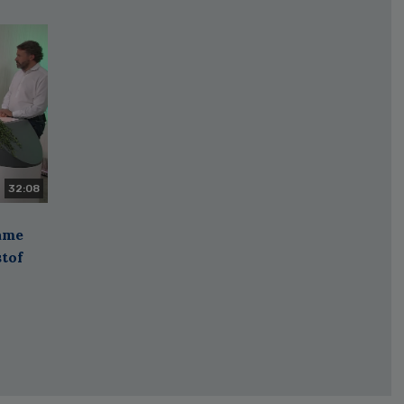
32:08
zame
stof