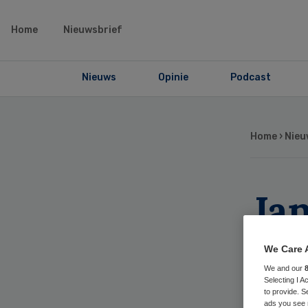
Home
Nieuwsbrief
Nieuws
Opinie
Podcast
Home
›
Nieu
Ja
Ne
We Care 
We and our
Selecting I 
to provide. S
ads you see 