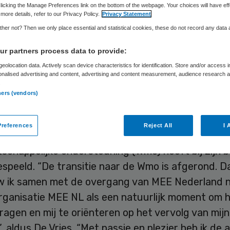
Skipr Redactie
2 september 2015
,
08:47
39 keer gelezen
licking the Manage Preferences link on the bottom of the webpage. Your choices will have eff
more details, refer to our Privacy Policy.
Privacy Statement
her not? Then we only place essential and statistical cookies, these do not record any data
ies, directeur van MEE Nederland, verlaat deze
r partners process data to provide:
ereniging per 1 januari 2016. Dan wordt MEE Ned
eolocation data. Actively scan device characteristics for identification. Store and/or access 
onalised advertising and content, advertising and content measurement, audience research 
eratieve vereniging en gaat zij verder onder de 
.
ners (vendors)
vindt de organisatieverandering
“een natuurlijk 
references
Reject All
I 
euwe functie te zoeken. Ook de voltooide invoeri
chappelijke ondersteuning (Wmo) heeft bij zijn b
espeeld. “De transitie naar de Wmo is afgerond. D
 ik samen met de overgang van MEE Nederland n
rganisatie MEE NL als een natuurlijk moment om h
ragen en mij te oriënteren op het vervolg van mijn
, aldus De Vries. “Met passie en plezier heb ik de