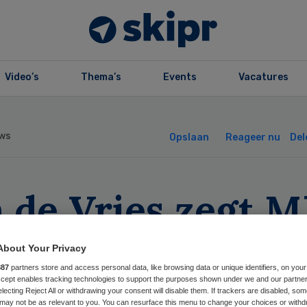
Video’s
Thema’s
Events
Vacatures
ws
Opslaan
Reageer nu
Del
n de Vries zegt 
derland gedag
About Your Privacy
887
partners store and access personal data, like browsing data or unique identifiers, on your
Accept enables tracking technologies to support the purposes shown under we and our partne
electing Reject All or withdrawing your consent will disable them. If trackers are disabled, so
may not be as relevant to you. You can resurface this menu to change your choices or withd