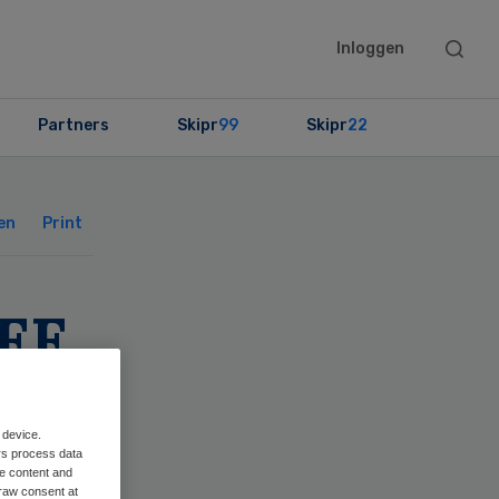
Searc
Inloggen
this
websit
Partners
Skipr
99
Skipr
22
Primary
Sidebar
en
Print
MEE
 device.
rs process data
me content and
raw consent at