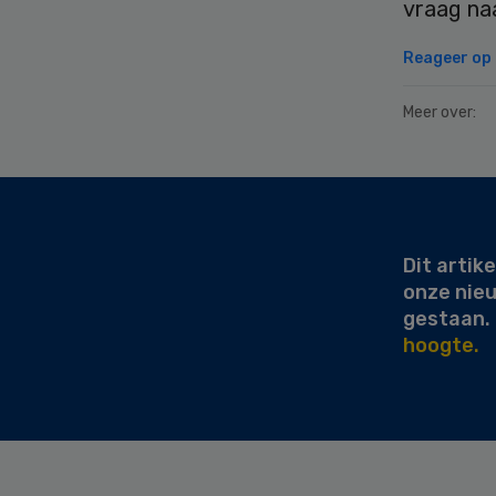
vraag naa
Reageer op d
Meer over:
Secondary
Sidebar
Dit artike
onze nie
gestaan.
hoogte.