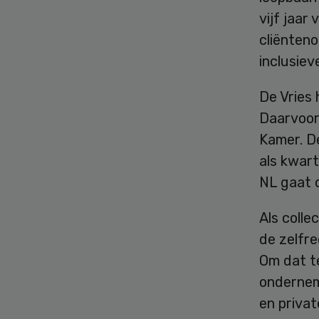
vijf jaar
cliënten
inclusiev
De Vries
Daarvoor 
Kamer. De
als kwar
NL gaat 
Als coll
de zelfr
Om dat t
ondernem
en priva