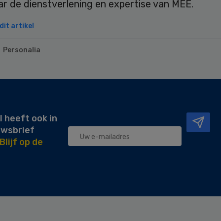
r de dienstverlening en expertise van MEE.
it artikel
Personalia
l heeft ook in
uwsbrief
Blijf op de