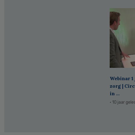
Webinar 1 
zorg | Cir
in ...
· 10 jaar gel