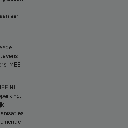
 aan een
weede
t tevens
ers. MEE
 MEE NL
perking.
jk
anisaties
enemende