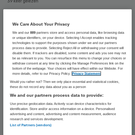
39 keer gelezen
Bestuurder Jan Eefsting neemt afscheid
We Care About Your Privacy
van de Overijsselse zorginstelling
We and our
889
partners store and access personal data, like browsing data
Zonnehuisgroep IJssel-Vecht. Hij vertrekt
or unique identifiers, on your device. Selecting I Accept enables tracking
technologies to support the purposes shown under we and our partners
op 1 mei 2017, maar doet de komende
process data to provide. Selecting Reject All or withdrawing your consent will
disable them. If trackers are disabled, some content and ads you see may not
maandne al een stap terug ten gunste van
be as relevant to you. You can resurface this menu to change your choices or
zijn gezondheid.
withdraw consent at any time by clicking the Manage Preferences link on the
bottom of the webpage. Your choices will have effect within our Website. For
more details, refer to our Privacy Policy.
Privacy Statement
Eefsting heeft bijna 33 jaar bij
Would you rather not? Then we only place essential and statistical cookies,
Zonnehuisgroep IJssel-Vecht als
these do not record any data about you as a person
We and our partners process data to provide:
bestuurder gewerkt. Van 2001 tot 2014
Use precise geolocation data. Actively scan device characteristics for
combineerde hij zijn werkzaamheden met
identification. Store and/or access information on a device. Personalised
het bijzonder hoogleraarschap aan de Vrije
advertising and content, advertising and content measurement, audience
research and services development.
Universiteit in Amsterdam, waar hij de
List of Partners (vendors)
leerstoel verpleeghuisgeneeskunde