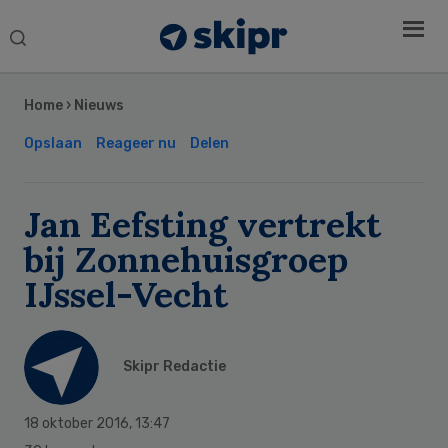
Search
this
Secondary
website
Sidebar
Home
›
Nieuws
Opslaan
Reageer nu
Delen
Jan Eefsting vertrekt
bij Zonnehuisgroep
IJssel-Vecht
Skipr Redactie
18 oktober 2016
,
13:47