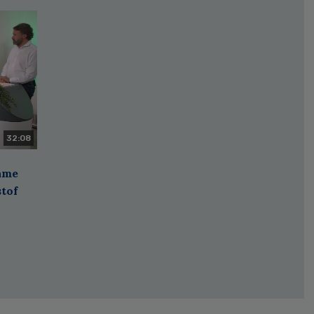
32:08
zame
stof