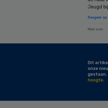
Jeugd bi
Reageer op d
Meer over:
Secondary
Sidebar
Dit artike
onze nie
gestaan.
hoogte.