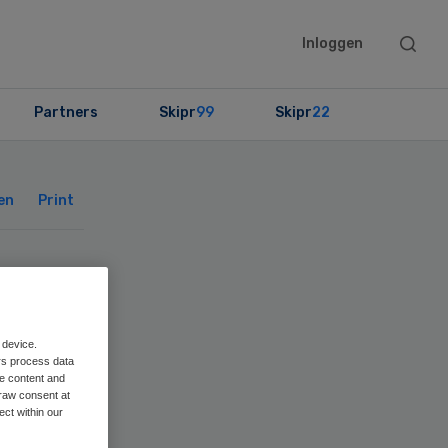
Searc
Inloggen
this
websit
Partners
Skipr
99
Skipr
22
Primary
Sidebar
en
Print
 device.
rs process data
me content and
raw consent at
ect within our