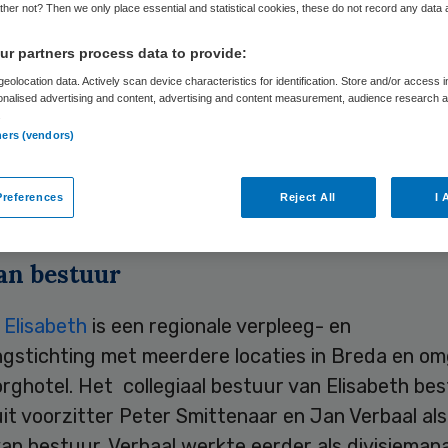
her not? Then we only place essential and statistical cookies, these do not record any data
r partners process data to provide:
Skipr Redactie
3 juli 2012
,
08:48
39 keer gelezen
eolocation data. Actively scan device characteristics for identification. Store and/or access 
onalised advertising and content, advertising and content measurement, audience research 
.
ners (vendors)
iecentrum Tolbrug in Den Bosch raakt zijn direct
wijt. Hij wordt per 1 oktober lid van de raad van 
references
Reject All
I 
ting Elisabeth in Breda.
an bestuur
 Elisabeth
is een regionale verpleeg- en
ngstichting met meerdere locaties in Breda en o
rghotel. Het collegiaal bestuur van Elisabeth bes
it voorzitter Peter Smittenaar en Jan Verbaal als 
an bestuur. Verbaal werkte eerder als divisieman