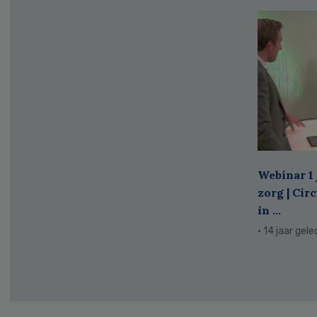
Webinar 1 
zorg | Cir
in ...
· 14 jaar gel