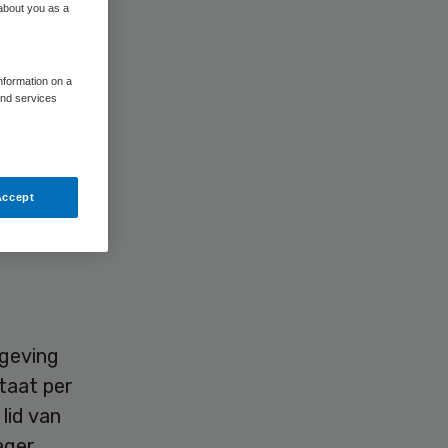
 about you as a
information on a
and services
eur Jan
bestuur
Accept
mgeving
taat per
lid van
ager