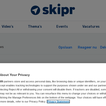
Video’s
Thema’s
Events
Vacatures
ws
Opslaan
Reageer nu
Del
n Verbaal wordt
About Your Privacy
tuurder bij
889
partners store and access personal data, like browsing data or unique identifiers, on your
Accept enables tracking technologies to support the purposes shown under we and our partne
electing Reject All or withdrawing your consent will disable them. If trackers are disabled, so
sabeth
may not be as relevant to you. You can resurface this menu to change your choices or withd
licking the Manage Preferences link on the bottom of the webpage. Your choices will have eff
more details, refer to our Privacy Policy.
Privacy Statement