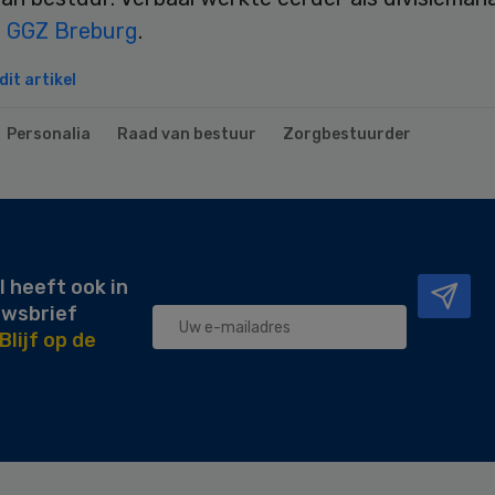
j
GGZ Breburg
.
it artikel
Personalia
Raad van bestuur
Zorgbestuurder
l heeft ook in
uwsbrief
Blijf op de