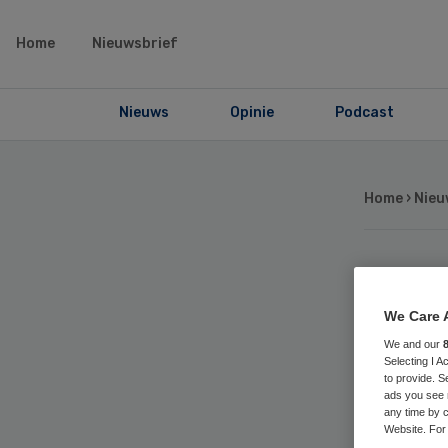
Home
Nieuwsbrief
Nieuws
Opinie
Podcast
Home
›
Nieu
Ja
We Care 
bes
We and our
Selecting I 
to provide. S
Eli
ads you see 
any time by c
Website. For 