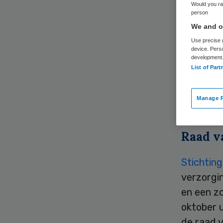
Would you rat
person
We and ou
Use precise g
device. Pers
development
List of Part
Revalidat
Verbaal k
Manage P
van Stich
Raad v
Stichting
verzorgi
en een zo
oktober u
de raad v