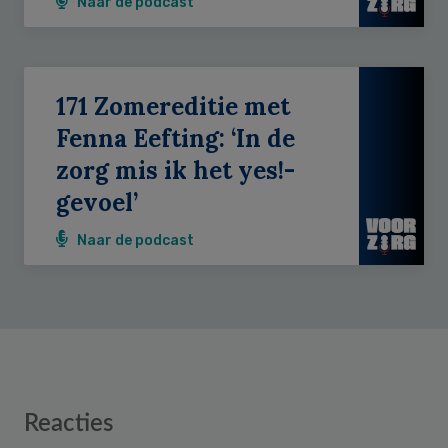
Naar de podcast
171 Zomereditie met
Fenna Eefting: ‘In de
zorg mis ik het yes!-
gevoel’
Naar de podcast
Reader
Reacties
Interactions