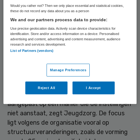
gezinnen niet kunnen worden aangepakt, is
Would you rather not? Then we only place essential and statistical cookies,
het dweilen met de kraan open en kan de
these do not record any data about you as a person
jeugdbescherming haar maatschappelijke
We and our partners process data to provide:
opdracht niet uitvoeren”, zegt Paul
Use precise geolocation data. Actively scan device characteristics for
identification. Store and/or access information on a device. Personalised
Janssen namens de zogenoemde
advertising and content, advertising and content measurement, audience
research and services development.
gecertificeerde instellingen.
List of Partners (vendors)
Aanpassing
Manage Preferences
Het programma liep al vijf jaar, maar de
Reject All
I Accept
overheid heeft de aanpak vorig jaar
aangepast op een manier die de instellingen
niet aanstaat, zegt Jeugdzorg. De focus
ligt volgens de organisatie vooral op
structuurveranderingen, zoals de vorming