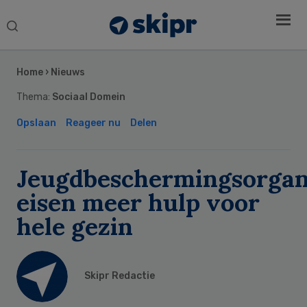
Search
this
Secondary
website
Sidebar
Home
›
Nieuws
Thema:
Sociaal Domein
Opslaan
Reageer nu
Delen
Jeugdbeschermingsorgan
eisen meer hulp voor
hele gezin
Skipr Redactie