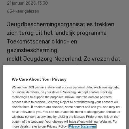
21 januari 2025
,
13:30
654 keer gelezen
Jeugdbeschermingsorganisaties trekken
zich terug uit het landelijk programma
Toekomstscenario kind- en
gezinsbescherming,
meldt Jeugdzorg Nederland. Ze vrezen dat
ze te weinig de problemen (financiën,
huisvesting, verslaving) van het hele gezin
We Care About Your Privacy
kunnen aanpakken, terwijl dat voor hen juist
We and our
889
partners store and access personal data, like browsing data
een voorwaarde is om een kind goed te
or unique identifiers, on your device. Selecting I Accept enables tracking
technologies to support the purposes shown under we and our partners
helpen.
process data to provide. Selecting Reject All or withdrawing your consent will
disable them. If trackers are disabled, some content and ads you see may not
be as relevant to you. You can resurface this menu to change your choices or
withdraw consent at any time by clicking the Manage Preferences link on the
“Als de oorzaken van die problemen in
bottom of the webpage. Your choices will have effect within our Website. For
more details, refer to our Privacy Policy.
Privacy Statement