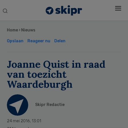
Search
this
Secondary
website
Sidebar
Home
›
Nieuws
Opslaan
Reageer nu
Delen
Joanne Quist in raad
van toezicht
Waardeburgh
Skipr Redactie
24 mei 2016
,
13:01