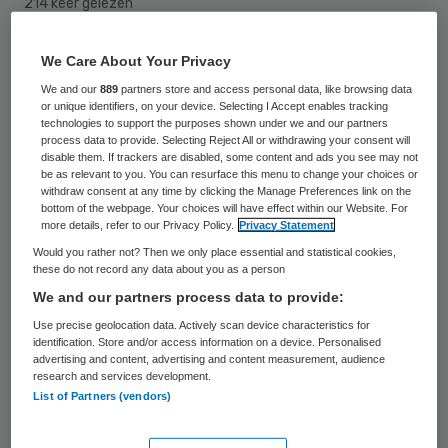
214 keer gelezen
Mevrouw Joanne Quist treedt per 24 mei
We Care About Your Privacy
2016 toe tot de raad van toezicht van
We and our
889
partners store and access personal data, like browsing data
or unique identifiers, on your device. Selecting I Accept enables tracking
Stichting Waardeburgh. Met het aantreden
technologies to support the purposes shown under we and our partners
process data to provide. Selecting Reject All or withdrawing your consent will
van Joanne Quist bestaat de raad van
disable them. If trackers are disabled, some content and ads you see may not
be as relevant to you. You can resurface this menu to change your choices or
toezicht weer uit vijf leden.
withdraw consent at any time by clicking the Manage Preferences link on the
bottom of the webpage. Your choices will have effect within our Website. For
more details, refer to our Privacy Policy.
Privacy Statement
In december 2015 vertrok Arinda
Would you rather not? Then we only place essential and statistical cookies,
Callewaert, de voorzitter van de raad van
these do not record any data about you as a person
toezicht, waarna Michiel van der Vlies als
We and our partners process data to provide:
nieuwe voorzitter werd aangesteld.
Use precise geolocation data. Actively scan device characteristics for
identification. Store and/or access information on a device. Personalised
advertising and content, advertising and content measurement, audience
Quist heeft brede ervaring opgebouwd in
research and services development.
List of Partners (vendors)
de gezondheidszorg en heeft een
bedrijfskundige achtergrond. Zij heeft