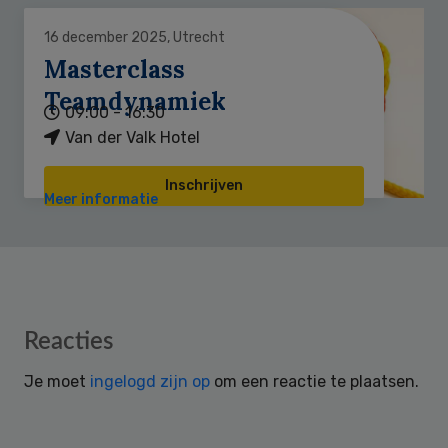
16 december 2025, Utrecht
Masterclass
Teamdynamiek
09:00 - 16:30
Van der Valk Hotel
Inschrijven
Meer informatie
Reader
Reacties
Interactions
Je moet
ingelogd zijn op
om een reactie te plaatsen.