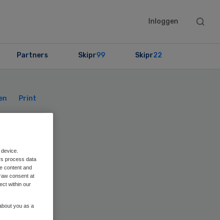
Searc
Inloggen
this
websit
Partners
Skipr
99
Skipr
22
Primary
Sidebar
en
Print
 device.
rs process data
me content and
raw consent at
ect within our
 about you as a