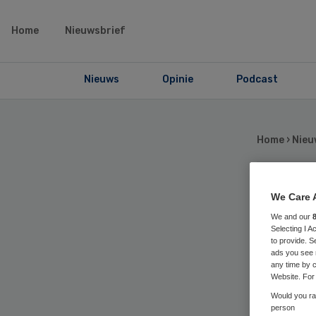
Home
Nieuwsbrief
Nieuws
Opinie
Podcast
Home
›
Nieu
Jo
We Care 
We and our
Selecting I 
alc
to provide. S
ads you see 
any time by c
or
Website. For 
Would you rat
person