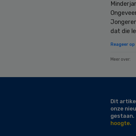
Minderjar
Ongeveer 
Jongeren 
dat die l
Reageer op d
Meer over:
Secondary
Sidebar
Dit artike
onze nie
gestaan.
hoogte.