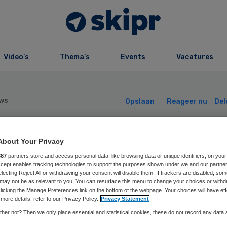
Video’s
Thema’s
Events
Vacatures
ws
Opslaan
Reageer nu
Del
ngeren:
About Your Privacy
887
partners store and access personal data, like browsing data or unique identifiers, on your
Accept enables tracking technologies to support the purposes shown under we and our partne
oholgebruik is in
electing Reject All or withdrawing your consent will disable them. If trackers are disabled, so
may not be as relevant to you. You can resurface this menu to change your choices or withd
licking the Manage Preferences link on the bottom of the webpage. Your choices will have eff
de
more details, refer to our Privacy Policy.
Privacy Statement
her not? Then we only place essential and statistical cookies, these do not record any data