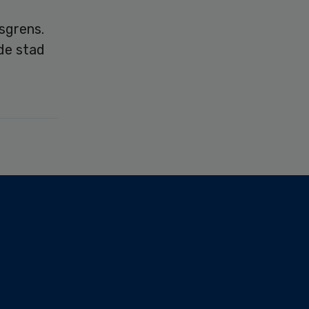
sgrens.
de stad