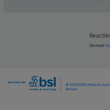
Reader
Reactie
Interactions
Je moet
in
© 2026 | BSL Media & Learn
Nature