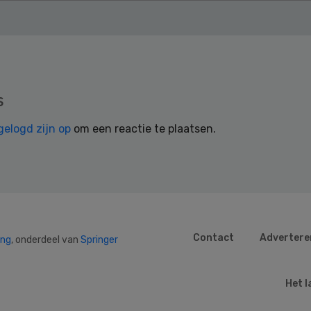
s
gelogd zijn op
om een reactie te plaatsen.
Contact
Advertere
ing
, onderdeel van
Springer
Het l