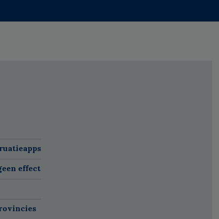
ruatieapps
een effect
rovincies