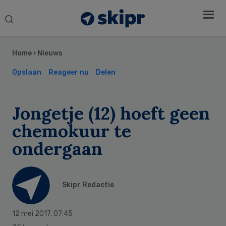
Search
this
Secondary
website
Sidebar
Home
›
Nieuws
Opslaan
Reageer nu
Delen
Jongetje (12) hoeft geen
chemokuur te
ondergaan
Skipr Redactie
12 mei 2017
,
07:45