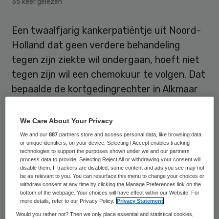
35 keer gelezen
Een twaalfjarig kankerpatiëntje uit Noord-
Holland dat geen verdere behandeling
tegen zijn ziekte wil ondergaan, hoeft niet
tegen zijn wil een chemokuur te volgen. Dat
bepaalde de kortgedingrechter in Alkmaar
vrijdag in een zaak die de vader van de
jongen had aangespannen tegen de
We Care About Your Privacy
stichting De Jeugd- & Gezinsbeschermers.
We and our
887
partners store and access personal data, like browsing data
or unique identifiers, on your device. Selecting I Accept enables tracking
Die heeft toezicht op het kind.
technologies to support the purposes shown under we and our partners
process data to provide. Selecting Reject All or withdrawing your consent will
disable them. If trackers are disabled, some content and ads you see may not
Het jongetje werd eind vorig jaar zes
be as relevant to you. You can resurface this menu to change your choices or
weken lang dagelijks bestraald vanwege
withdraw consent at any time by clicking the Manage Preferences link on the
bottom of the webpage. Your choices will have effect within our Website. For
een hersentumor. Hij had in maart met een
more details, refer to our Privacy Policy.
Privacy Statement
vervolgbehandeling in de vorm van een
Would you rather not? Then we only place essential and statistical cookies,