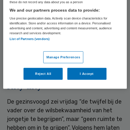
these do not record any data about you as a person
chemokuur moeten starten. Dat wil hij
We and our partners process data to provide:
echter niet, zo heeft hij zelf aangegeven en
Use precise geolocation data. Actively scan device characteristics for
dat is ook de overtuiging van een
identification. Store and/or access information on a device. Personalised
advertising and content, advertising and content measurement, audience
psychiater. Die verklaarde het jonge
research and services development.
List of Partners (vendors)
patiëntje na onderzoek wilsbekwaam. Toen
de gezinsvoogd niet tegen die beslissing in
Manage Preferences
het geweer kwam, stapte de vader eind
vorige maand naar de rechter.
Reject All
I Accept
Fifty-fifty
De gezinsvoogd zei vrijdag “de twijfel bij de
vader over de wilsbekwaamheid van het
jongetje te begrijpen”, maar “geen ruimte te
hebben om in te grijpen”. Volgens hem laten