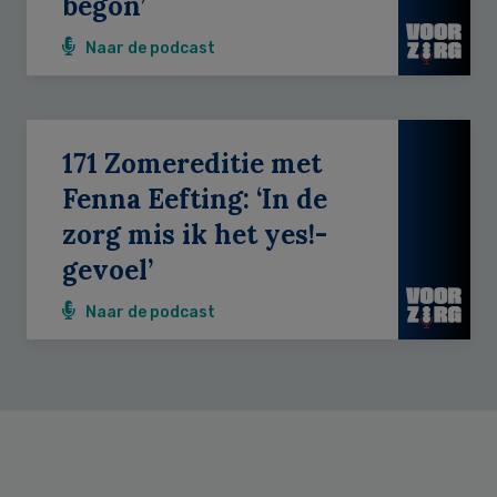
begon’
Naar de podcast
171 Zomereditie met
Fenna Eefting: ‘In de
zorg mis ik het yes!-
gevoel’
Naar de podcast