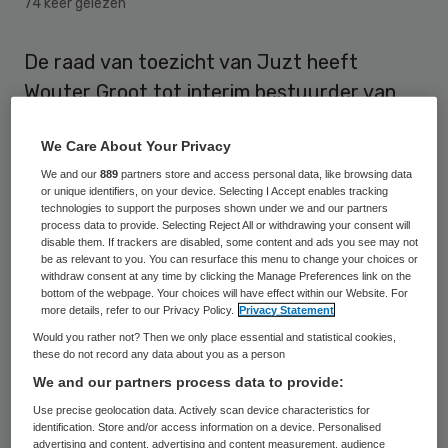
74 keer gelezen
De raad van toezicht van Juzt heeft
Wouter Groot tot interim bestuurder van
Juzt benoemd. Juzt is een organisatie voor
We Care About Your Privacy
specialistische jeugd- en opvoedhulp en
We and our
889
partners store and access personal data, like browsing data
vrouwenopvang. Groot volgt per 25
or unique identifiers, on your device. Selecting I Accept enables tracking
november Erwin Höppener op als
technologies to support the purposes shown under we and our partners
process data to provide. Selecting Reject All or withdrawing your consent will
bestuurder.
disable them. If trackers are disabled, some content and ads you see may not
be as relevant to you. You can resurface this menu to change your choices or
withdraw consent at any time by clicking the Manage Preferences link on the
Wouter Groot heeft bijna twintig jaar
bottom of the webpage. Your choices will have effect within our Website. For
more details, refer to our Privacy Policy.
Privacy Statement
ervaring als adviseur en interim manager in
Would you rather not? Then we only place essential and statistical cookies,
de zorg. Hij heeft een financiële- en
these do not record any data about you as a person
bedrijfseconomische achtergrond. De
We and our partners process data to provide:
afgelopen jaren heeft hij diverse
Use precise geolocation data. Actively scan device characteristics for
identification. Store and/or access information on a device. Personalised
bestuurlijke functies in de zorg bekleed,
advertising and content, advertising and content measurement, audience