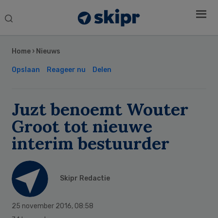
Search
this
Secondary
website
Sidebar
Home
›
Nieuws
Opslaan
Reageer nu
Delen
Juzt benoemt Wouter
Groot tot nieuwe
interim bestuurder
Skipr Redactie
25 november 2016
,
08:58