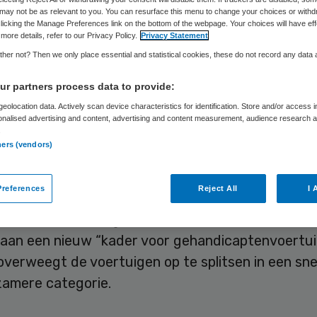
may not be as relevant to you. You can resurface this menu to change your choices or withd
licking the Manage Preferences link on the bottom of the webpage. Your choices will have eff
more details, refer to our Privacy Policy.
Privacy Statement
Skipr Redactie
16 april 2024
,
15:12
869 keer gelezen
her not? Then we only place essential and statistical cookies, these do not record any data
r partners process data to provide:
s rond scootmobielen en andere voertuigen voor 
eolocation data. Actively scan device characteristics for identification. Store and/or access 
onalised advertising and content, advertising and content measurement, audience research 
ichamelijke beperking moeten strenger, zo vindt 
.
ners (vendors)
references
Reject All
I 
nair minister Mark Harbers van Infrastructuur en
at schrijft dinsdag in een brief aan de Tweede K
t aan een nieuw “kader voor gehandicaptenvoertui
verweegt de voertuigen op te splitsen in een sne
zamere categorie.