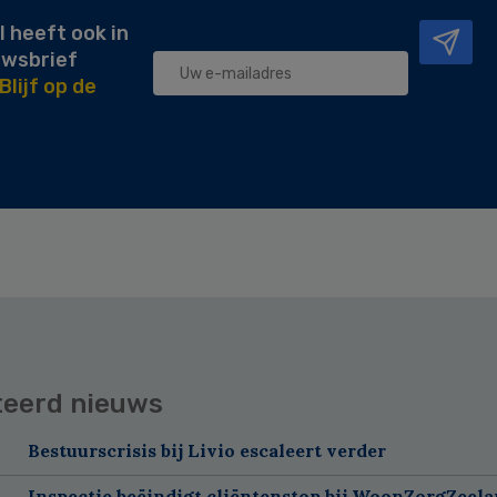
l heeft ook in
uwsbrief
Blijf op de
teerd nieuws
Bestuurscrisis bij Livio escaleert verder
Inspectie beëindigt cliëntenstop bij WoonZorgZeel