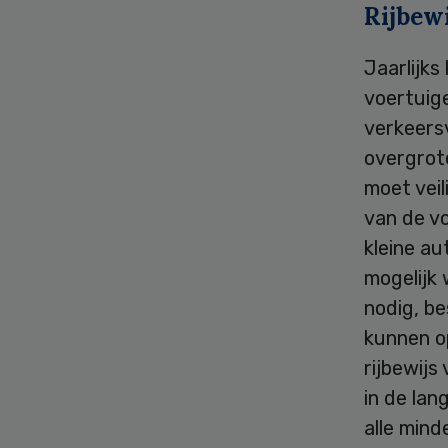
Rijbewi
Jaarlijk
voertuig
verkeersv
overgrote
moet veil
van de v
kleine au
mogelijk
nodig, b
kunnen o
rijbewijs
in de lan
alle mind