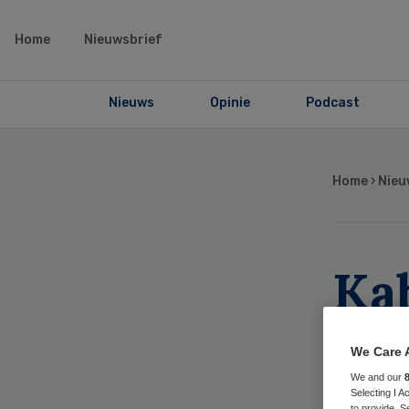
Home
Nieuwsbrief
Nieuws
Opinie
Podcast
Home
›
Nieu
Kab
eis
We Care 
sc
We and our
Selecting I 
to provide. S