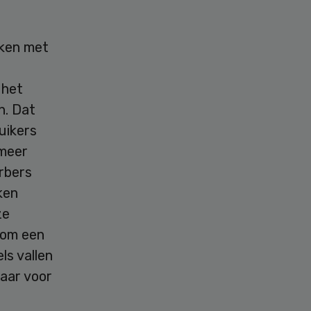
kken met
 het
n. Dat
ruikers
 meer
arbers
ken
ze
 om een
ls vallen
baar voor