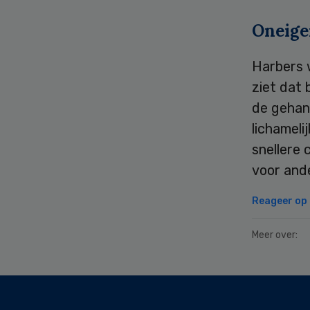
Oneige
Harbers w
ziet dat
de gehan
lichameli
snellere 
voor and
Reageer op d
Meer over:
Secondary
Sidebar