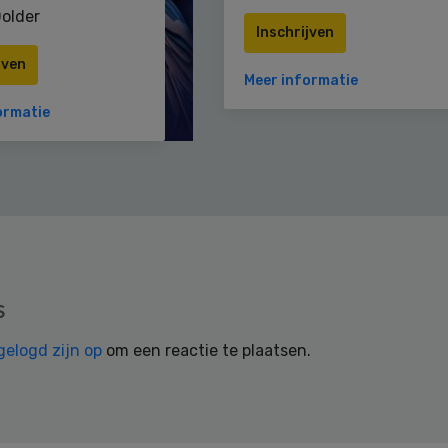
older
Inschrijven
jven
Meer informatie
ormatie
s
gelogd zijn op
om een reactie te plaatsen.