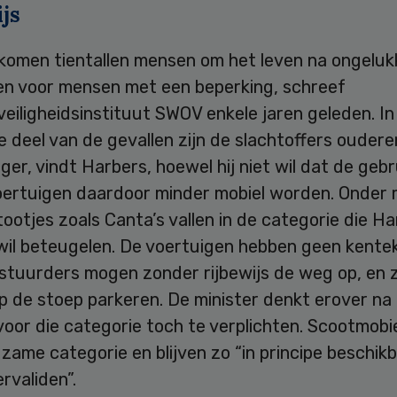
js
s komen tientallen mensen om het leven na ongelu
en voor mensen met een beperking, schreef
eiligheidsinstituut SWOV enkele jaren geleden. In
 deel van de gevallen zijn de slachtoffers oudere
iger, vindt Harbers, hoewel hij niet wil dat de geb
oertuigen daardoor minder mobiel worden. Onder
tootjes zoals Canta’s vallen in de categorie die H
 wil beteugelen. De voertuigen hebben geen kente
estuurders mogen zonder rijbewijs de weg op, en 
p de stoep parkeren. De minister denkt erover na
 voor die categorie toch te verplichten. Scootmobie
gzame categorie en blijven zo “in principe beschik
ervaliden”.