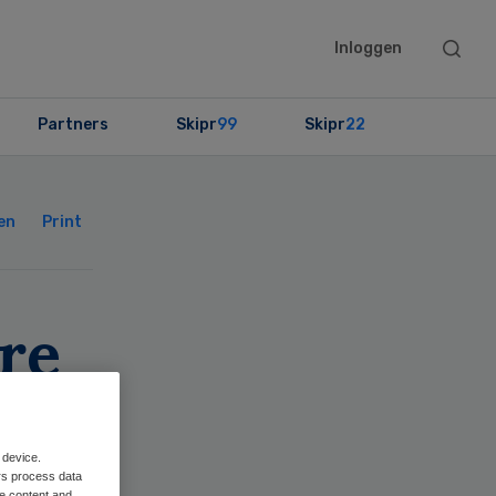
Searc
Inloggen
this
websit
Partners
Skipr
99
Skipr
22
Primary
Sidebar
en
Print
re
 device.
rs process data
me content and