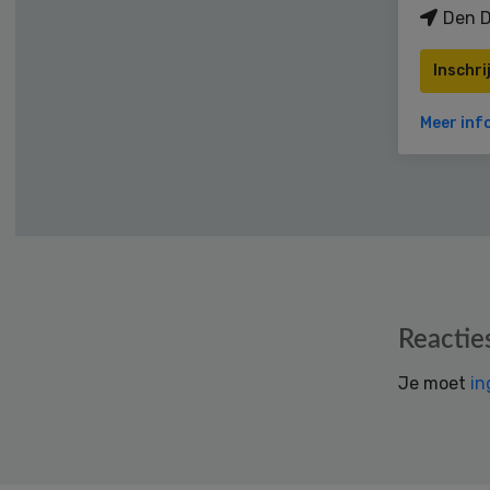
Den D
Inschri
Meer inf
Reader
Reactie
Interactions
Je moet
in