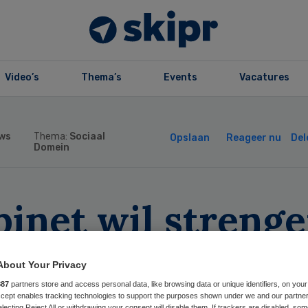
Video’s
Thema’s
Events
Vacatures
ws
Thema:
Sociaal
Opslaan
Reageer nu
Del
Domein
inet wil strenge
en aan
About Your Privacy
ootmobielen
887
partners store and access personal data, like browsing data or unique identifiers, on your
Accept enables tracking technologies to support the purposes shown under we and our partne
electing Reject All or withdrawing your consent will disable them. If trackers are disabled, so