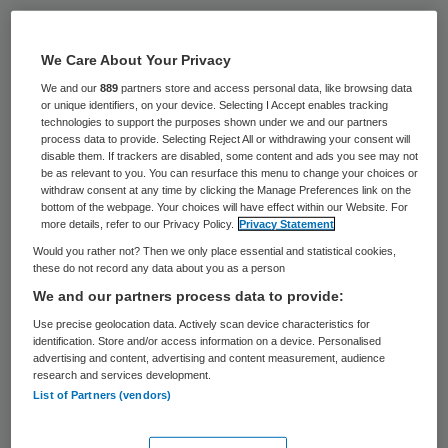
Per 1 februari 2016 is Fieke van Deutekom
de nieuwe bestuurder van Kalorama. Zij
We Care About Your Privacy
volgt hiermee mevrouw Marianne Straks op.
We and our
889
partners store and access personal data, like browsing data
or unique identifiers, on your device. Selecting I Accept enables tracking
technologies to support the purposes shown under we and our partners
Marianne van Deutekom is momenteel
process data to provide. Selecting Reject All or withdrawing your consent will
disable them. If trackers are disabled, some content and ads you see may not
werkzaam als bestuurder van Sint Jozef
be as relevant to you. You can resurface this menu to change your choices or
withdraw consent at any time by clicking the Manage Preferences link on the
Wonen en Zorg in het Limburgse Meijel. Sint
bottom of the webpage. Your choices will have effect within our Website. For
Jozef Wonen en Zorg is een
more details, refer to our Privacy Policy.
Privacy Statement
Would you rather not? Then we only place essential and statistical cookies,
ouderenzorgaanbieder die zich richt op
these do not record any data about you as a person
Verzorging, Verpleging en Thuiszorg. Bij
We and our partners process data to provide:
Sint Jozef Wonen en Zorg staan de cliënten
Use precise geolocation data. Actively scan device characteristics for
identification. Store and/or access information on a device. Personalised
en hun persoonlijke situatie altijd centraal.
advertising and content, advertising and content measurement, audience
Er wordt gewerkt en gedacht in
research and services development.
List of Partners (vendors)
oplossingen die passen bij de hulpvraag die
de cliënt stelt; een uitgangspunt dat ook