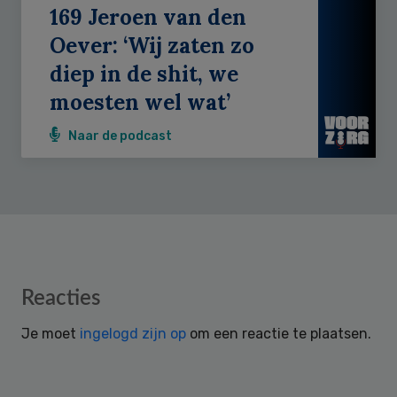
169 Jeroen van den
Oever: ‘Wij zaten zo
diep in de shit, we
moesten wel wat’
Naar de podcast
Reader
Reacties
Interactions
Je moet
ingelogd zijn op
om een reactie te plaatsen.