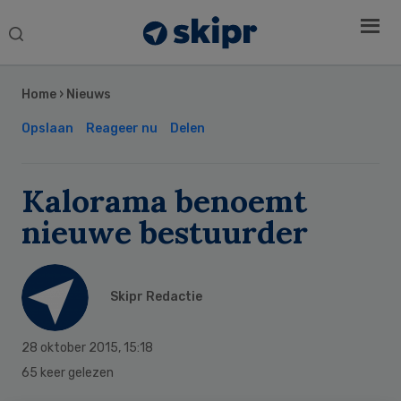
Search
this
Secondary
website
Sidebar
Home
›
Nieuws
Opslaan
Reageer nu
Delen
Kalorama benoemt
nieuwe bestuurder
Skipr Redactie
28 oktober 2015
,
15:18
65 keer gelezen