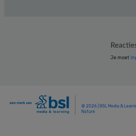
Reader
Reactie
Interactions
Je moet
in
© 2026 | BSL Media & Learn
Nature