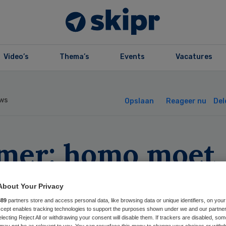
Video’s
Thema’s
Events
Vacatures
ws
Opslaan
Reageer nu
Del
mer: homo moet
oed kunnen done
About Your Privacy
889
partners store and access personal data, like browsing data or unique identifiers, on your
Accept enables tracking technologies to support the purposes shown under we and our partne
electing Reject All or withdrawing your consent will disable them. If trackers are disabled, so
may not be as relevant to you. You can resurface this menu to change your choices or withd