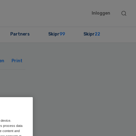
Searc
Inloggen
this
websit
Partners
Skipr
99
Skipr
22
Primary
Sidebar
en
Print
ren
 device.
rs process data
me content and
raw consent at