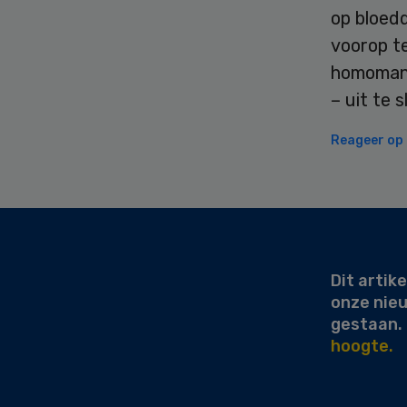
op bloedd
voorop te
homomann
– uit te 
Reageer op d
Secondary
Sidebar
Dit artike
onze nie
gestaan.
hoogte.