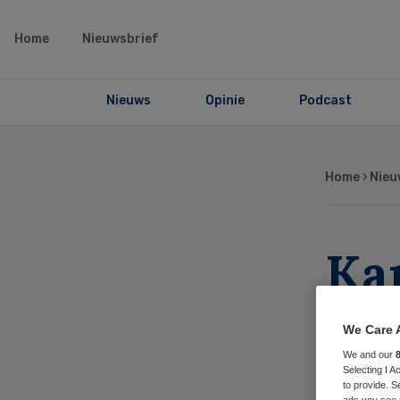
Home
Nieuwsbrief
Nieuws
Opinie
Podcast
Home
›
Nieu
Ka
bl
We Care 
We and our
Selecting I 
to provide. S
ads you see 