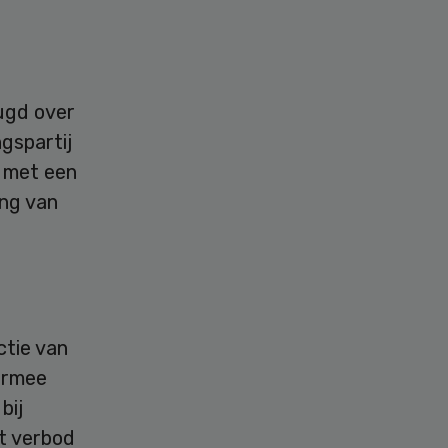
ugd over
gspartij
 met een
ing van
ctie van
ermee
bij
et verbod