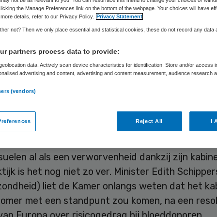
Skipr Redactie
3 april 2012
,
18:56
33 keer gelezen
licking the Manage Preferences link on the bottom of the webpage. Your choices will have eff
more details, refer to our Privacy Policy.
Privacy Statement
her not? Then we only place essential and statistical cookies, these do not record any data
uelen moeten bloeddonor kunnen zijn. Dat heeft
r partners process data to provide:
amer dinsdag uitgesproken. De Kamer wil dat het
eolocation data. Actively scan device characteristics for identification. Store and/or access 
k Sanquin opdraagt de regels zo te wijzigen dat
onalised advertising and content, advertising and content measurement, audience research 
.
met elkaar hebben, niet langer uitgesloten worde
ners (vendors)
ap. In plaats daarvan zou seksueel risicogedrag 
 moeten zijn, aldus de Kamer.
references
Reject All
I 
Mark Rutte verkondigde onlangs de bloeddonatie 
elen al als een verworvenheid dankzij zijn kabin
ktijk is het nog niet zo ver. Minister Edith Schipper
zondheid) liet de Kamer onlangs weten dat het ka
zomer met een standpunt zou komen, na een resol
van Europa over risicogedrag bij bloeddonoren.