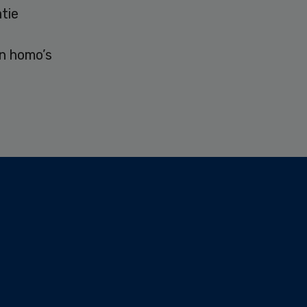
atie
n homo’s