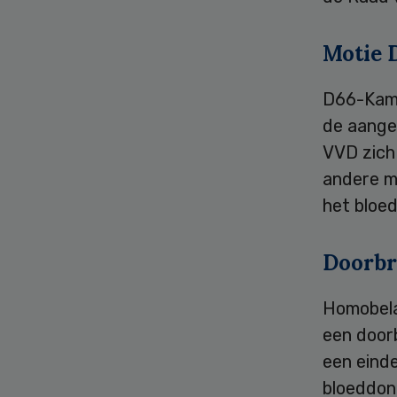
Motie D
D66-Kame
de aange
VVD zich
andere ma
het bloed
Doorbr
Homobela
een door
een eind
bloeddona