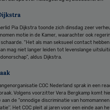
ijkstra
rlid Pia Dijkstra toonde zich dinsdag zeer verhe
nomen motie in de Kamer, waarachter ook regerin
 schaarde. “Het als man seksueel contact hebben
n mag niet langer leiden tot levenslange uitsluit
donorschap”, aldus Dijkstra.
aak
ngenorganisatie COC Nederland sprak in een rea
braak. Volgens voorzitter Vera Bergkamp komt hi
e aan de “onnodige discriminatie van homomannen 
tie’’. Het COC pleit al jaren voor een einde aan h