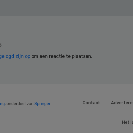
s
gelogd zijn op
om een reactie te plaatsen.
Contact
Advertere
ing
, onderdeel van
Springer
Het l