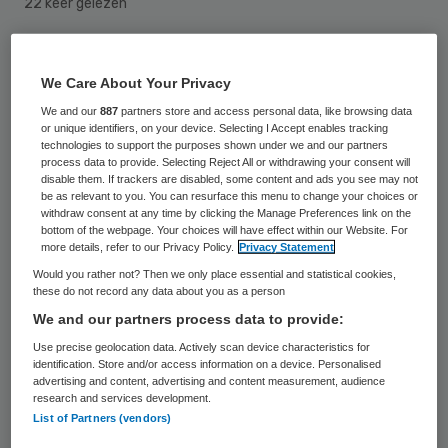
22 keer gelezen
De Tweede Kamer wil dat patiënten bij een
We Care About Your Privacy
bezoek aan een arts voortaan onafhankelijk
We and our
887
partners store and access personal data, like browsing data
advies kunnen krijgen. Dat is nodig omdat
or unique identifiers, on your device. Selecting I Accept enables tracking
technologies to support the purposes shown under we and our partners
een op de drie patiënten moeite heeft te
process data to provide. Selecting Reject All or withdrawing your consent will
begrijpen wat de dokter zegt, stellen Lea
disable them. If trackers are disabled, some content and ads you see may not
be as relevant to you. You can resurface this menu to change your choices or
Bouwmeester (PvdA) en Hanke Bruins Slot
withdraw consent at any time by clicking the Manage Preferences link on the
bottom of the webpage. Your choices will have effect within our Website. For
(CDA), die dinsdag een meerderheid van de
more details, refer to our Privacy Policy.
Privacy Statement
Kamer aan hun zijde vonden.
Would you rather not? Then we only place essential and statistical cookies,
these do not record any data about you as a person
Het kabinet moet met de
We and our partners process data to provide:
patiëntenorganisaties overleggen hoe de
Use precise geolocation data. Actively scan device characteristics for
identification. Store and/or access information on a device. Personalised
onafhankelijke bijstand voor patiënten kan
advertising and content, advertising and content measurement, audience
research and services development.
worden geregeld, vindt de Kamer. De
List of Partners (vendors)
patiënt moet in het vervolg kunnen rekenen