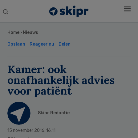
Search
this
Secondary
website
Sidebar
Home
›
Nieuws
Opslaan
Reageer nu
Delen
Kamer: ook
onafhankelijk advies
voor patiënt
Skipr Redactie
15 november 2016
,
16:11