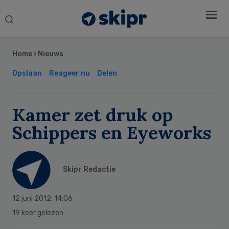
Search
this
Secondary
website
Sidebar
Home
›
Nieuws
Opslaan
Reageer nu
Delen
Kamer zet druk op
Schippers en Eyeworks
Skipr Redactie
12 juni 2012
,
14:06
19 keer gelezen