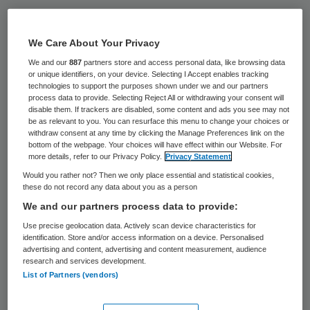
De Tweede Kamer wil dat het kabinet er
alles aan doet om er voor te zorgen dat de
We Care About Your Privacy
beelden die televisieproducent Eyeworks
We and our
887
partners store and access personal data, like browsing data
or unique identifiers, on your device. Selecting I Accept enables tracking
mogelijk nog heeft van de opnamen op de
technologies to support the purposes shown under we and our partners
process data to provide. Selecting Reject All or withdrawing your consent will
spoedeisende hulp van het VUmc worden
disable them. If trackers are disabled, some content and ads you see may not
vernietigd. Ook moet minister Edith
be as relevant to you. You can resurface this menu to change your choices or
withdraw consent at any time by clicking the Manage Preferences link on the
Schippers ervoor zorgen dat het VUmc
bottom of the webpage. Your choices will have effect within our Website. For
more details, refer to our Privacy Policy.
Privacy Statement
Eyeworks geen 188.000 euro betaalt of het
Would you rather not? Then we only place essential and statistical cookies,
terugkrijgt als het al is betaald.
these do not record any data about you as a person
We and our partners process data to provide:
Een ruime meerderheid in de Kamer stemde
Use precise geolocation data. Actively scan device characteristics for
dinsdag voor moties die Schippers hiertoe
identification. Store and/or access information on a device. Personalised
advertising and content, advertising and content measurement, audience
oproepen. De minister had de moties
vorige
research and services development.
List of Partners (vendors)
week
ontraden omdat ze niet de
mogelijkheid heeft om de twee wensen van