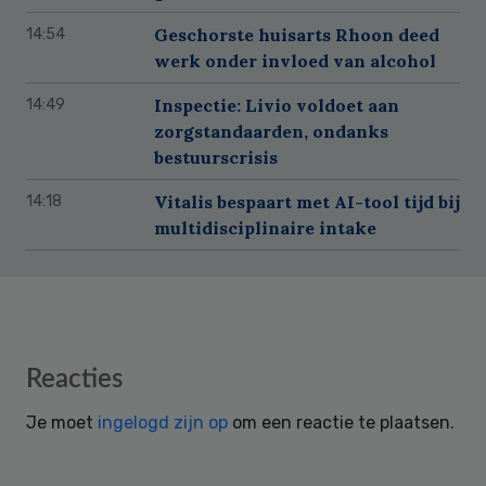
Geschorste huisarts Rhoon deed
14:54
werk onder invloed van alcohol
Inspectie: Livio voldoet aan
14:49
zorgstandaarden, ondanks
bestuurscrisis
Vitalis bespaart met AI-tool tijd bij
14:18
multidisciplinaire intake
Reader
Reacties
Interactions
Je moet
ingelogd zijn op
om een reactie te plaatsen.