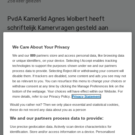
258 keer gelezen
PvdA Kamerlid Agnes Wolbert heeft
schriftelijk Kamervragen gesteld aan
minister Schippers over het bericht dat
zorgverzekeraars verpleegkundig
We Care About Your Privacy
specialisten niet erkennen als
We and our
889
partners store and access personal data, like browsing data
or unique identifiers, on your device. Selecting I Accept enables tracking
hoofdbehandelaar. Aanleiding voor de
technologies to support the purposes shown under we and our partners
process data to provide. Selecting Reject All or withdrawing your consent will
vragen is het blog van Henk Bakker,
disable them. If trackers are disabled, some content and ads you see may not
voorzitter van voorzitter van
be as relevant to you. You can resurface this menu to change your choices or
withdraw consent at any time by clicking the Manage Preferences link on the
beroepsvereniging V&VN dat dinsdag 22
bottom of the webpage. Your choices will have effect within our Website. For
more details, refer to our Privacy Policy.
Privacy Statement
januari op Skipr is gepubliceerd.
Would you rather not? Then we only place essential and statistical cookies,
these do not record any data about you as a person
In het blog stelt Bakker dat
We and our partners process data to provide:
zorgverzekeraars weigeren de
Use precise geolocation data. Actively scan device characteristics for
verpleegkundig specialist in de ggz
te
identification. Store and/or access information on a device. Personalised