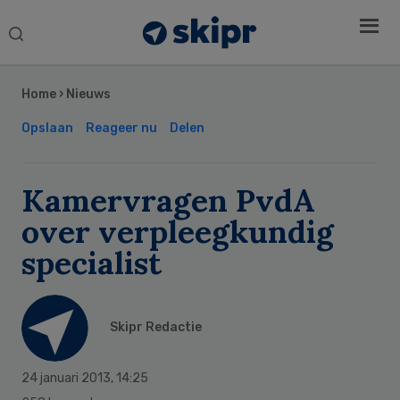
Search
this
Secondary
website
Sidebar
Home
›
Nieuws
Opslaan
Reageer nu
Delen
Kamervragen PvdA
over verpleegkundig
specialist
Skipr Redactie
24 januari 2013
,
14:25