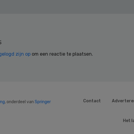
s
gelogd zijn op
om een reactie te plaatsen.
Contact
Advertere
ing
, onderdeel van
Springer
Het l