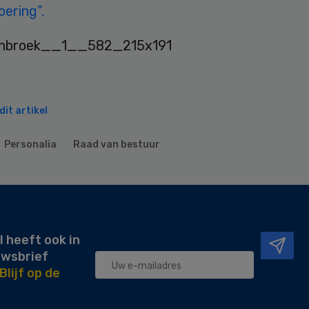
oering”.
it artikel
Personalia
Raad van bestuur
l heeft ook in
uwsbrief
Blijf op de