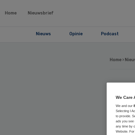
Home
Nieuwsbrief
Nieuws
Opinie
Podcast
Home
›
Nieu
Ka
We Care 
ni
We and our
Selecting I 
to provide. S
ads you see 
any time by c
Website. For 