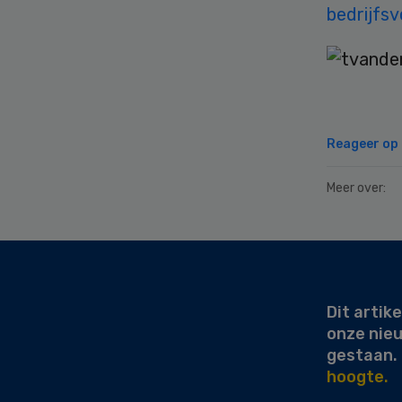
bedrijfsv
Reageer op d
Meer over:
Secondary
Sidebar
Dit artike
onze nie
gestaan.
hoogte.