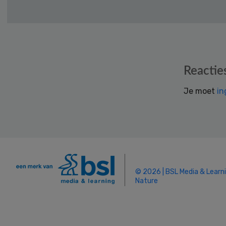
Reader
Reactie
Interactions
Je moet
in
© 2026 | BSL Media & Learn
Nature