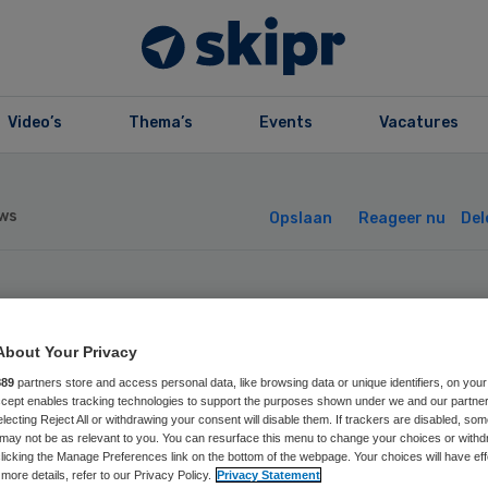
Video’s
Thema’s
Events
Vacatures
ws
Opslaan
Reageer nu
Del
rakter benoemt
About Your Privacy
euwe bestuurder
889
partners store and access personal data, like browsing data or unique identifiers, on your
Accept enables tracking technologies to support the purposes shown under we and our partne
electing Reject All or withdrawing your consent will disable them. If trackers are disabled, so
may not be as relevant to you. You can resurface this menu to change your choices or withd
licking the Manage Preferences link on the bottom of the webpage. Your choices will have eff
more details, refer to our Privacy Policy.
Privacy Statement