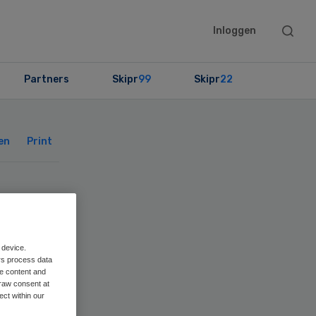
Searc
Inloggen
this
websit
Partners
Skipr
99
Skipr
22
Primary
Sidebar
en
Print
 device.
rs process data
me content and
raw consent at
ect within our