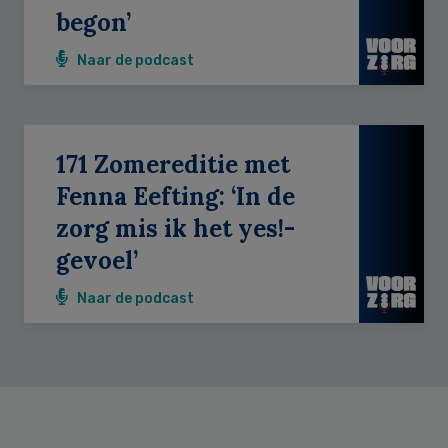
begon’
Naar de podcast
171 Zomereditie met
Fenna Eefting: ‘In de
zorg mis ik het yes!-
gevoel’
Naar de podcast