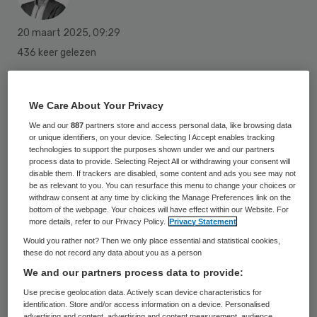
20 maart 2025
,
09:29
436 keer gelezen
VWS-staatssecretaris Vincent Karremans
(onder meer preventie) wil dat mensen in
We Care About Your Privacy
hun eigen buurt makkelijker goede
We and our
887
partners store and access personal data, like browsing data
or unique identifiers, on your device. Selecting I Accept enables tracking
informatie krijgen over vaccinaties en het
technologies to support the purposes shown under we and our partners
process data to provide. Selecting Reject All or withdrawing your consent will
belang daarvan. Er is al een zogeheten
disable them. If trackers are disabled, some content and ads you see may not
be as relevant to you. You can resurface this menu to change your choices or
wijkgerichte aanpak hiervoor, maar hij wil
withdraw consent at any time by clicking the Manage Preferences link on the
die versterken.
bottom of the webpage. Your choices will have effect within our Website. For
more details, refer to our Privacy Policy.
Privacy Statement
Would you rather not? Then we only place essential and statistical cookies,
these do not record any data about you as a person
Dat laat de VVD-bewindsman weten naar
We and our partners process data to provide:
aanleiding van de fors toegenomen gevallen
Use precise geolocation data. Actively scan device characteristics for
van mazelen. Karremans wil “alles op alles
identification. Store and/or access information on a device. Personalised
advertising and content, advertising and content measurement, audience