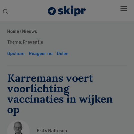
Search
this
Secondary
website
Sidebar
Home
›
Nieuws
Thema:
Preventie
Opslaan
Reageer nu
Delen
Karremans voert
voorlichting
vaccinaties in wijken
op
Frits Baltesen