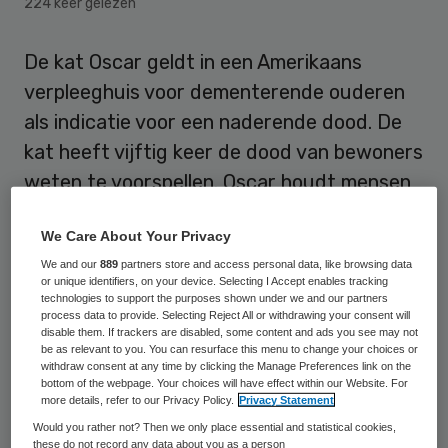
224 keer gelezen
De kat Oscar geldt in een Amerikaans
verpleeghuis voor dementerende ouderen
als indicatie voor een naderende dood. De
kat heeft vijftig keer de dood van bewoners
weten te voorspellen. Oscar houdt mensen
die nog enkele uren te leven hebben
We Care About Your Privacy
gezelschap. De kat heeft geen interesse in
We and our
889
partners store and access personal data, like browsing data
gezonde mensen. Dat meldt Bijzijn.
or unique identifiers, on your device. Selecting I Accept enables tracking
technologies to support the purposes shown under we and our partners
process data to provide. Selecting Reject All or withdrawing your consent will
Meer inzicht dan verzorgers
disable them. If trackers are disabled, some content and ads you see may not
be as relevant to you. You can resurface this menu to change your choices or
withdraw consent at any time by clicking the Manage Preferences link on the
Oscar blijft net zo lang aan de deur van de
bottom of the webpage. Your choices will have effect within our Website. For
more details, refer to our Privacy Policy.
Privacy Statement
stervende bewoner krabben tot hij naar
Would you rather not? Then we only place essential and statistical cookies,
binnen wordt gelaten.
Bijzijn
meldt: “Op een
these do not record any data about you as a person