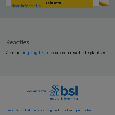
Inschrijven
Meer informatie
Reader
Reacties
Interactions
Je moet
ingelogd zijn op
om een reactie te plaatsen.
© 2026 | BSL Media & Learning
, onderdeel van
Springer Nature