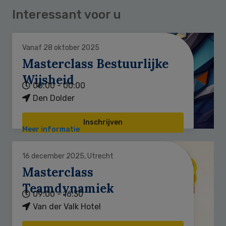
Interessant voor u
Vanaf 28 oktober 2025
Masterclass Bestuurlijke
Wijsheid
00:00 - 00:00
Den Dolder
Inschrijven
Meer informatie
16 december 2025, Utrecht
Masterclass
Teamdynamiek
09:00 - 16:30
Van der Valk Hotel