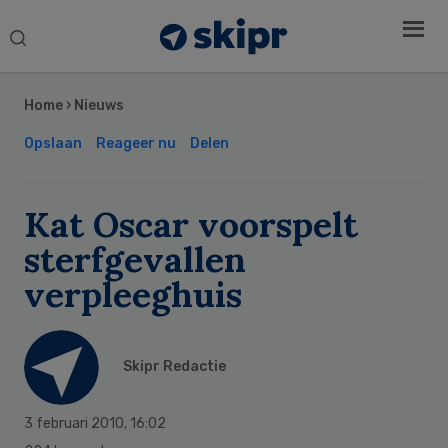
Search
this
Secondary
website
Sidebar
Home
›
Nieuws
Opslaan
Reageer nu
Delen
Kat Oscar voorspelt
sterfgevallen
verpleeghuis
Skipr Redactie
3 februari 2010
,
16:02