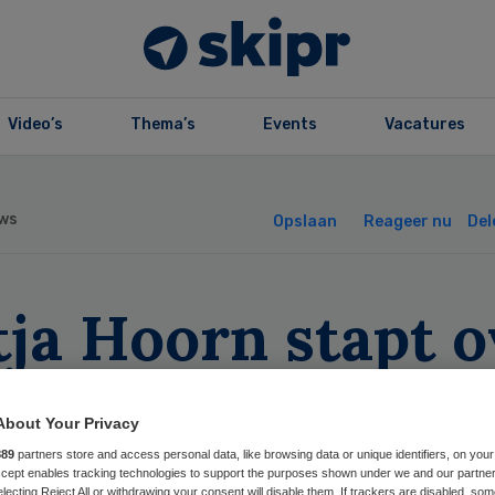
Video’s
Thema’s
Events
Vacatures
ws
Opslaan
Reageer nu
Del
ja Hoorn stapt o
n Cordaan naar
About Your Privacy
talis
889
partners store and access personal data, like browsing data or unique identifiers, on your
Accept enables tracking technologies to support the purposes shown under we and our partne
electing Reject All or withdrawing your consent will disable them. If trackers are disabled, so