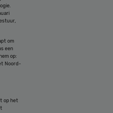
ogie.
nuari
estuur,
apt om
ns een
 hem op:
het Noord-
st op het
t