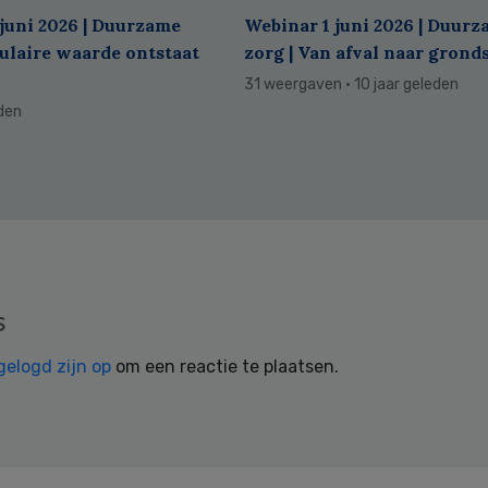
juni 2026 | Duurzame
Webinar 1 juni 2026 | Duur
culaire waarde ontstaat
zorg | Van afval naar grond
31 weergaven
· 10 jaar geleden
eden
s
gelogd zijn op
om een reactie te plaatsen.