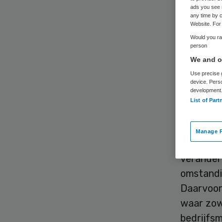
ads you see 
any time by c
Website. For 
Would you rat
person
We and ou
Koninklij
Use precise g
device. Pers
van bestu
development
List of Part
het coll
Katja Ho
Manage P
Thuiszorg
verander
omstandi
Daarvoor
waar zowe
bedrijfsm