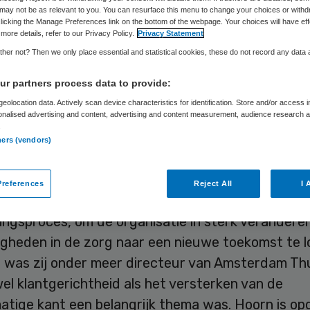
may not be as relevant to you. You can resurface this menu to change your choices or withd
licking the Manage Preferences link on the bottom of the webpage. Your choices will have eff
more details, refer to our Privacy Policy.
Privacy Statement
Skipr Redactie
3 november 2015
,
14:52
76 keer gelezen
her not? Then we only place essential and statistical cookies, these do not record any data
r partners process data to provide:
ke Kentalis heeft Katja Hoorn benoemd tot lid van
eolocation data. Actively scan device characteristics for identification. Store and/or access 
onalised advertising and content, advertising and content measurement, audience research 
ur. Ze volgt Paul van der Wijk op, die waarnemend
.
ners (vendors)
ege van bestuur van Hanzehogeschool Groningen is
orn is op dit moment directievoorzitter van Cord
references
Reject All
I 
 in Amsterdam. Haar focus ligt hierbij op het
ingsproces, om de organisatie in sterk verandere
gheden in de zorg naar een nieuwe toekomst te l
 was zij onder meer directeur van Amsterdam Th
l klantgerichtheid als het versterken van de
atige kant een belangrijk thema was. Hoorn is opg