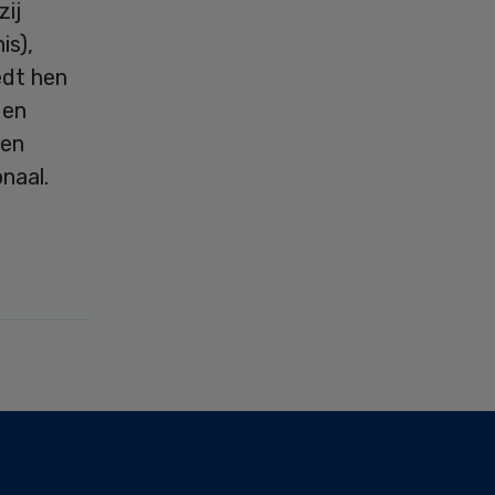
zij
is),
edt hen
 en
 en
naal.