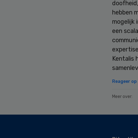
doofheid,
hebben mo
mogelijk 
een scala
communic
expertise
Kentalis 
samenlev
Reageer op d
Meer over:
Secondary
Sidebar