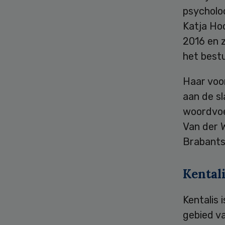
psycholo
Katja Ho
2016 en 
het best
Haar voor
aan de s
woordvoer
Van der W
Brabantse
Kental
Kentalis 
gebied v