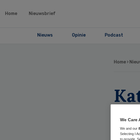
Home
Nieuwsbrief
Nieuws
Opinie
Podcast
Home
›
Nieu
Kat
va
We Care 
Ken
We and our
Selecting I 
to provide. S