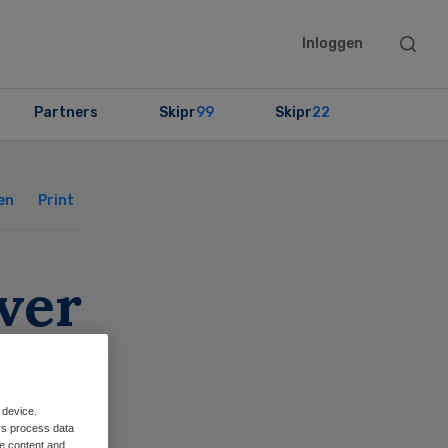
Searc
Inloggen
this
websit
Partners
Skipr
99
Skipr
22
Primary
Sidebar
en
Print
ver
 device.
rs process data
me content and