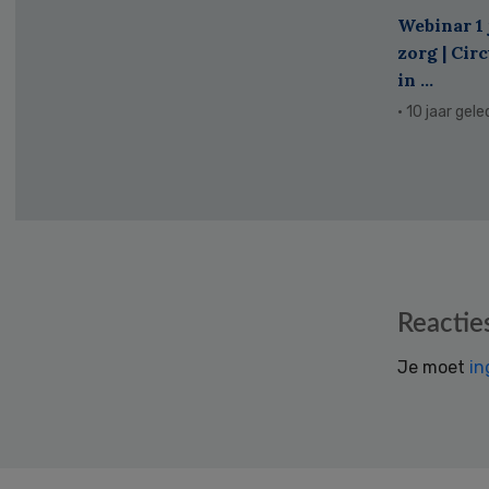
Webinar 1 
zorg | Cir
in ...
· 10 jaar gel
Reader
Reactie
Interactions
Je moet
in