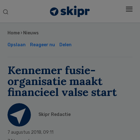
Search
this
Secondary
website
Sidebar
Home
›
Nieuws
Opslaan
Reageer nu
Delen
Kennemer fusie-
organisatie maakt
financieel valse start
Skipr Redactie
7 augustus 2018
,
09:11