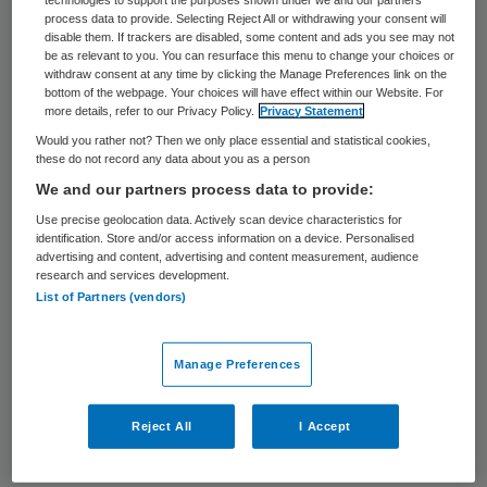
process data to provide. Selecting Reject All or withdrawing your consent will
miljoen euro, vorig jaar uitmondend in een
disable them. If trackers are disabled, some content and ads you see may not
multi-miljoenenverlies van meer dan vier
be as relevant to you. You can resurface this menu to change your choices or
withdraw consent at any time by clicking the Manage Preferences link on the
miljoen euro.
bottom of the webpage. Your choices will have effect within our Website. For
more details, refer to our Privacy Policy.
Privacy Statement
Ook zorginhoudelijk deed Amie het niet
Would you rather not? Then we only place essential and statistical cookies,
these do not record any data about you as a person
best. Zo plaatste de inspectie
We and our partners process data to provide:
woonzorgcentrum Huis in de Duinen eind
Use precise geolocation data. Actively scan device characteristics for
2016 een half jaar
onder verscherpt
identification. Store and/or access information on a device. Personalised
advertising and content, advertising and content measurement, audience
toezicht
. Daarnaast waren er de nodige
research and services development.
List of Partners (vendors)
bestuurswisselingen. In korte tijd volgden
drie (interim)bestuurders elkaar op.
Manage Preferences
Externe inhuur
Reject All
I Accept
In het jaarverslag wijt
Kennemerhart
de