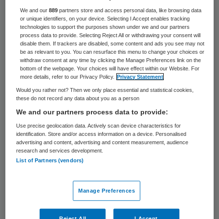
2000 keer gelezen
We and our
889
partners store and access personal data, like browsing data
or unique identifiers, on your device. Selecting I Accept enables tracking
Sandra Beuving treedt per 1 maart 2020
technologies to support the purposes shown under we and our partners
process data to provide. Selecting Reject All or withdrawing your consent will
toe tot de raad van bestuur van Kentalis.
disable them. If trackers are disabled, some content and ads you see may not
Samen met voorzitter Oscar Dekker vormt
be as relevant to you. You can resurface this menu to change your choices or
withdraw consent at any time by clicking the Manage Preferences link on the
zij dan de raad van bestuur.
bottom of the webpage. Your choices will have effect within our Website. For
more details, refer to our Privacy Policy.
Privacy Statement
Would you rather not? Then we only place essential and statistical cookies,
these do not record any data about you as a person
Beuving (44) heeft na haar opleiding tot
We and our partners process data to provide:
psycholoog in haar loopbaan ruime ervaring
Use precise geolocation data. Actively scan device characteristics for
opgedaan in de publieke sector. Ze werkte
identification. Store and/or access information on a device. Personalised
advertising and content, advertising and content measurement, audience
als organisatieadviseur en leidinggevende
research and services development.
bij onder andere de politie en het
List of Partners (vendors)
middelbaar beroepsonderwijs. Sinds 2013 is
zij bestuurder in het primair onderwijs. In
Manage Preferences
deze jaren heeft zij leidinggegeven aan de
ontwikkeling van 27 openbare basisscholen
Reject All
I Accept