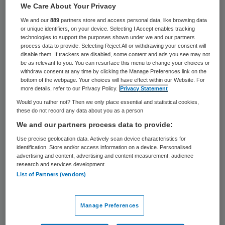
22 augustus 2025
,
12:05
We Care About Your Privacy
1511 keer gelezen
We and our
889
partners store and access personal data, like browsing data
or unique identifiers, on your device. Selecting I Accept enables tracking
technologies to support the purposes shown under we and our partners
Kim Hurkens is per 1 februari 2026
process data to provide. Selecting Reject All or withdrawing your consent will
disable them. If trackers are disabled, some content and ads you see may not
benoemd tot voorzitter van de raad van
be as relevant to you. You can resurface this menu to change your choices or
bestuur van ouderenzorgorganisatie
withdraw consent at any time by clicking the Manage Preferences link on the
bottom of the webpage. Your choices will have effect within our Website. For
Sevagram. Samen Jean-Pierre Halmans
more details, refer to our Privacy Policy.
Privacy Statement
vormt ze dan het bestuur.
Would you rather not? Then we only place essential and statistical cookies,
these do not record any data about you as a person
We and our partners process data to provide:
Hurkens is momenteel lid van de raad van
Use precise geolocation data. Actively scan device characteristics for
identification. Store and/or access information on a device. Personalised
bestuur van ZorgSaam Zorggroep in
advertising and content, advertising and content measurement, audience
research and services development.
Zeeuws-Vlaanderen, waar zij onder andere
List of Partners (vendors)
verantwoordelijk is voor strategie, kwaliteit
en veiligheid, passende zorg, digitalisering
Manage Preferences
en innovatie, HR en strategische externe