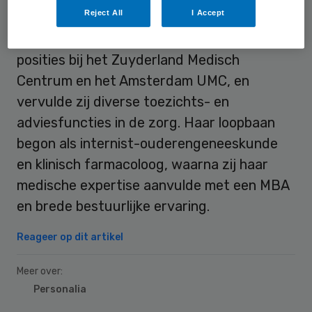
relaties.
Reject All
I Accept
Eerder bekleedde Hurkens leidinggevende
posities bij het Zuyderland Medisch
Centrum en het Amsterdam UMC, en
vervulde zij diverse toezichts- en
adviesfuncties in de zorg. Haar loopbaan
begon als internist-ouderengeneeskunde
en klinisch farmacoloog, waarna zij haar
medische expertise aanvulde met een MBA
en brede bestuurlijke ervaring.
Reageer op dit artikel
Meer over:
Personalia