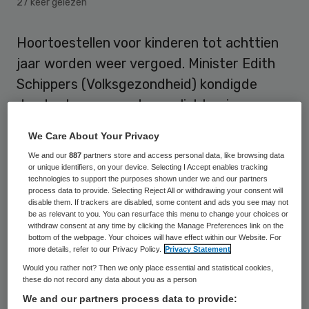
27 keer gelezen
Hoortoestellen voor kinderen tot achttien
jaar worden weer vergoed. Minister Edith
Schippers (Volksgezondheid) kondigde
donderdag aan ze de verplichte eigen
bijdrage die de ouders nu moeten betalen,
We Care About Your Privacy
gaat schrappen.
We and our
887
partners store and access personal data, like browsing data
or unique identifiers, on your device. Selecting I Accept enables tracking
Schippers kwam daarmee tegemoet aan de
technologies to support the purposes shown under we and our partners
process data to provide. Selecting Reject All or withdrawing your consent will
wens van de Tweede Kamer. Die wil niet wil
disable them. If trackers are disabled, some content and ads you see may not
be as relevant to you. You can resurface this menu to change your choices or
dat kinderen een achterstand oplopen
withdraw consent at any time by clicking the Manage Preferences link on the
bottom of the webpage. Your choices will have effect within our Website. For
omdat ze geen goed hoortoestel hebben
more details, refer to our Privacy Policy.
Privacy Statement
omdat hun ouders de eigen bijdrage niet
Would you rather not? Then we only place essential and statistical cookies,
these do not record any data about you as a person
kunnen betalen. De Kamer wil haast maken
We and our partners process data to provide:
met de maatregel, waar de minister eerder