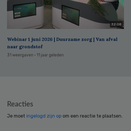
32:08
Webinar 1 juni 2026 | Duurzame zorg | Van afval
naar grondstof
31 weergaven
· 11 jaar geleden
Reader
Reacties
Interactions
Je moet
ingelogd zijn op
om een reactie te plaatsen.