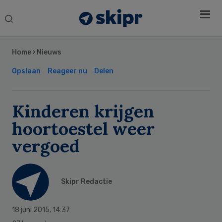
Search
this
Secondary
website
Sidebar
Home
›
Nieuws
Opslaan
Reageer nu
Delen
Kinderen krijgen
hoortoestel weer
vergoed
Skipr Redactie
18 juni 2015
,
14:37