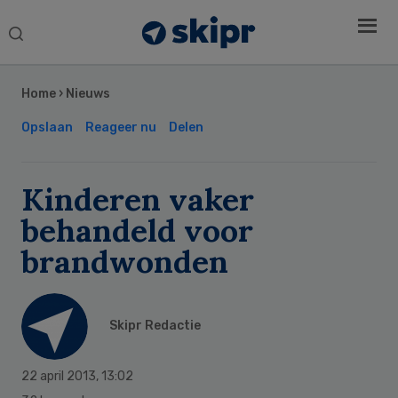
Search
this
Secondary
website
Sidebar
Home
›
Nieuws
Opslaan
Reageer nu
Delen
Kinderen vaker
behandeld voor
brandwonden
Skipr Redactie
22 april 2013
,
13:02