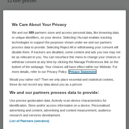
32 keer gelezen
Minder kinderen lopen brandwonden op.
We Care About Your Privacy
Maar als het gebeurt, worden ze wel vaker
We and our
889
partners store and access personal data, like browsing data
doorgestuurd naar een
or unique identifiers, on your device. Selecting I Accept enables tracking
brandwondencentrum. Dat blijkt uit een
technologies to support the purposes shown under we and our partners
process data to provide. Selecting Reject All or withdrawing your consent will
proefschrift van Jos Vloemans die daarbij
disable them. If trackers are disabled, some content and ads you see may not
be as relevant to you. You can resurface this menu to change your choices or
statistieken gebruikte van stichting
withdraw consent at any time by clicking the Manage Preferences link on the
bottom of the webpage. Your choices will have effect within our Website. For
Consument en Veiligheid en databank
more details, refer to our Privacy Policy.
Privacy Statement
StatLine. Dat meldde zijn promotor Esther
Would you rather not? Then we only place essential and statistical cookies,
these do not record any data about you as a person
Middelkoop maandag.
We and our partners process data to provide:
In totaal kregen in 2011 meer dan 200
Use precise geolocation data. Actively scan device characteristics for
identification. Store and/or access information on a device. Personalised
kinderen onder de 4 jaar en meer dan 100
advertising and content, advertising and content measurement, audience
research and services development.
kinderen boven de 5 jaar een behandeling in
List of Partners (vendors)
een brandwondencentrum. Dit is een