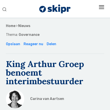
Search
this
Secondary
website
Sidebar
Home
›
Nieuws
Thema:
Governance
Opslaan
Reageer nu
Delen
King Arthur Groep
benoemt
interimbestuurder
Carina van Aartsen