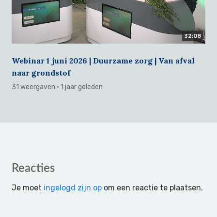
32:08
Webinar 1 juni 2026 | Duurzame zorg | Van afval
naar grondstof
31 weergaven
· 1 jaar geleden
Reader
Reacties
Interactions
Je moet
ingelogd zijn op
om een reactie te plaatsen.