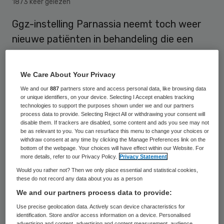
1873 keer gelezen
Ggz-instelling Parnassia neemt toch weer
nieuwe patiënten in behandeling die een
zorgverzekering hebben bij VGZ. Parnassia,
een van de grootste ggz-instellingen van
We Care About Your Privacy
het land, had vorige week een
We and our
887
partners store and access personal data, like browsing data
patiëntenstop afgekondigd vanwege
or unique identifiers, on your device. Selecting I Accept enables tracking
technologies to support the purposes shown under we and our partners
stukgelopen onderhandelingen met de
process data to provide. Selecting Reject All or withdrawing your consent will
disable them. If trackers are disabled, some content and ads you see may not
verzekeraar. De Nederlandse Zorgautoriteit
be as relevant to you. You can resurface this menu to change your choices or
withdraw consent at any time by clicking the Manage Preferences link on the
(NZa) heeft dinsdag over de impasse
bottom of the webpage. Your choices will have effect within our Website. For
overlegd met beide partijen en liet de
more details, refer to our Privacy Policy.
Privacy Statement
Would you rather not? Then we only place essential and statistical cookies,
uitkomst na afloop weten.
these do not record any data about you as a person
We and our partners process data to provide:
Mensen met ernstige aandoeningen kunnen
Use precise geolocation data. Actively scan device characteristics for
identification. Store and/or access information on a device. Personalised
per direct weer terecht. “Over de patiënten
advertising and content, advertising and content measurement, audience