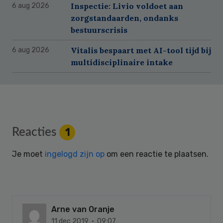
Inspectie: Livio voldoet aan
6 aug 2026
zorgstandaarden, ondanks
bestuurscrisis
Vitalis bespaart met AI-tool tijd bij
6 aug 2026
multidisciplinaire intake
Reader
Reacties
1
Interactions
Je moet
ingelogd zijn op
om een reactie te plaatsen.
Arne van Oranje
11 dec 2019 · 09:07