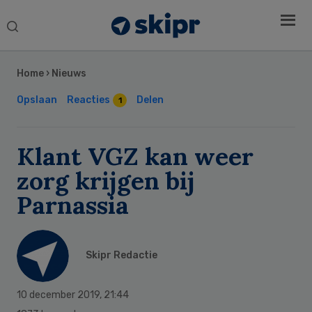
Search
this
Secondary
website
Sidebar
Home
›
Nieuws
Opslaan
Reacties
Delen
1
Klant VGZ kan weer
zorg krijgen bij
Parnassia
Skipr Redactie
10 december 2019
,
21:44