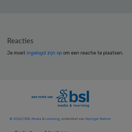
Reader
Reacties
Interactions
Je moet
ingelogd zijn op
om een reactie te plaatsen.
© 2026 | BSL Media & Learning
, onderdeel van
Springer Nature