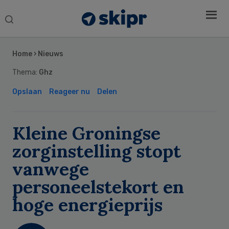
Search
this
Secondary
website
Sidebar
Home
›
Nieuws
Thema:
Ghz
Opslaan
Reageer nu
Delen
Kleine Groningse
zorginstelling stopt
vanwege
personeelstekort en
hoge energieprijs