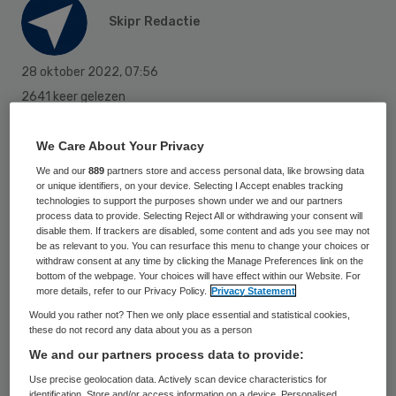
Skipr Redactie
28 oktober 2022
,
07:56
2641 keer gelezen
De kleine zorginstelling Care for You in het
We Care About Your Privacy
Groningse Wildervank stopt vanwege de
We and our
889
partners store and access personal data, like browsing data
hoge energieprijzen, de personeelstekorten
or unique identifiers, on your device. Selecting I Accept enables tracking
technologies to support the purposes shown under we and our partners
en de zware coronapandemie, meldt
RTV
process data to provide. Selecting Reject All or withdrawing your consent will
disable them. If trackers are disabled, some content and ads you see may not
Noord
. Care for You verleent zorg aan
be as relevant to you. You can resurface this menu to change your choices or
withdraw consent at any time by clicking the Manage Preferences link on the
zestien jongvolwassenen met een
bottom of the webpage. Your choices will have effect within our Website. For
verstandelijke beperking.
more details, refer to our Privacy Policy.
Privacy Statement
Would you rather not? Then we only place essential and statistical cookies,
these do not record any data about you as a person
Zorgmanager Esra Atabas vertelt aan de
We and our partners process data to provide:
regionale omroep dat het om een zakelijke
Use precise geolocation data. Actively scan device characteristics for
identification. Store and/or access information on a device. Personalised