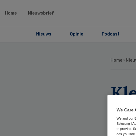
Home
Nieuwsbrief
Nieuws
Opinie
Podcast
Home
›
Nieu
Kl
zo
We Care 
ON
We and our
Selecting I 
to provide. S
ads you see 