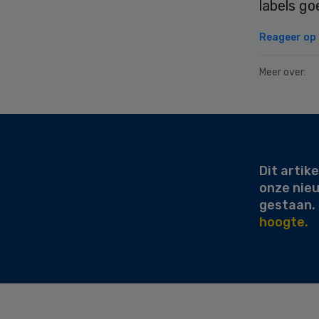
labels go
Reageer op d
Meer over:
Secondary
Sidebar
Dit artike
onze nie
gestaan.
hoogte.