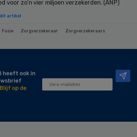
ed voor zo’n vier miljoen verzekerden. (ANP)
it artikel
Fusie
Zorgverzekeraar
Zorgverzekeraars
l heeft ook in
uwsbrief
Blijf op de