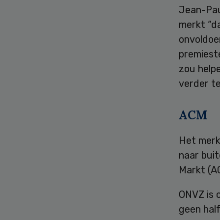
Jean-Pau
merkt “da
onvoldoe
premiest
zou help
verder te
ACM
Het merk 
naar bui
Markt (A
ONVZ is o
geen hal