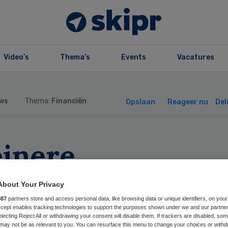
Video’s
Thema’s
Events
Vacatures
ws
Thema:
Financiën
Opslaan
Reageer nu
Del
einere
rgverzekeraar
About Your Privacy
VZ bundelt
887
partners store and access personal data, like browsing data or unique identifiers, on your
Accept enables tracking technologies to support the purposes shown under we and our partne
electing Reject All or withdrawing your consent will disable them. If trackers are disabled, so
may not be as relevant to you. You can resurface this menu to change your choices or withd