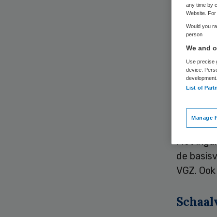
kr
any time by c
Website. For 
Would you rat
person
We and ou
Use precise g
device. Pers
development
List of Part
De klein
grotere 
Manage P
Met inga
de basis
VGZ. Ook 
Schaal