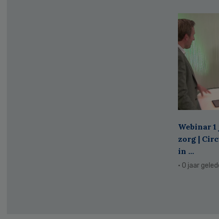
Webinar 1 
zorg | Cir
in ...
· 0 jaar gele