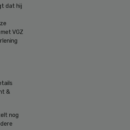
 dat hij
nze
g met VGZ
rlening
tails
nt &
telt nog
rdere