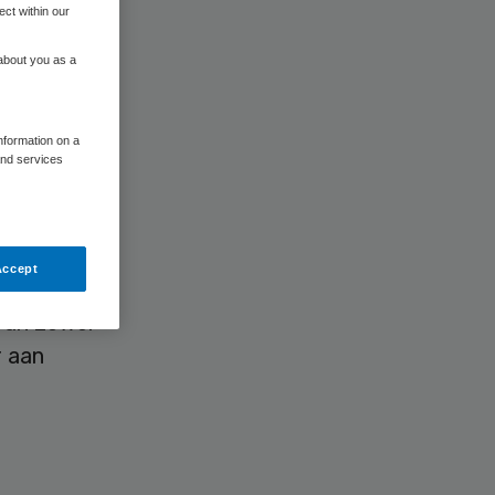
ect within our
 about you as a
information on a
and services
met de
Accept
van zowel
r aan