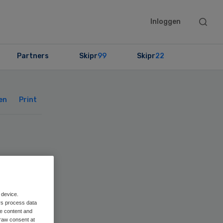
Searc
Inloggen
this
websit
Partners
Skipr
99
Skipr
22
Primary
Sidebar
en
Print
 device.
rs process data
me content and
raw consent at