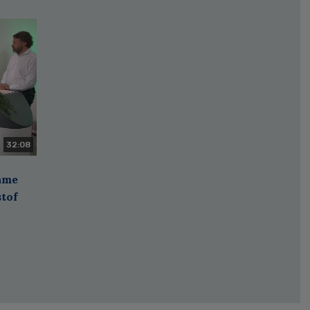
32:08
zame
stof