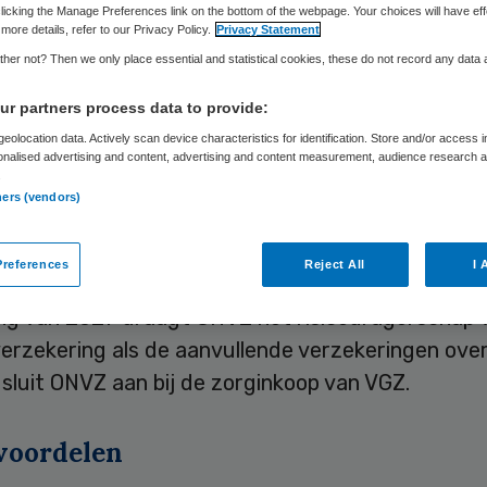
achten met VGZ
licking the Manage Preferences link on the bottom of the webpage. Your choices will have eff
more details, refer to our Privacy Policy.
Privacy Statement
her not? Then we only place essential and statistical cookies, these do not record any data
r partners process data to provide:
Skipr Redactie
2 oktober 2025
,
20:33
2333 keer gelezen
eolocation data. Actively scan device characteristics for identification. Store and/or access 
onalised advertising and content, advertising and content measurement, audience research 
.
ners (vendors)
ere zorgverzekeraar ONVZ bundelt zijn krachten 
branchegenoot VGZ.
references
Reject All
I 
ng van 2027 draagt ONVZ het risicodragerschap 
verzekering als de aanvullende verzekeringen ove
sluit ONVZ aan bij de zorginkoop van VGZ.
voordelen