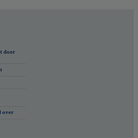
t door
n
 over