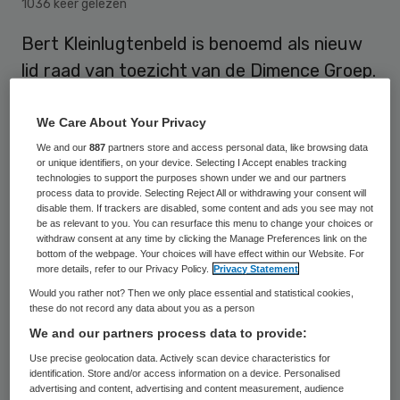
1036 keer gelezen
Bert Kleinlugtenbeld is benoemd als nieuw
lid raad van toezicht van de Dimence Groep.
Hij zal per 1 mei Bert Bruggeman
vervangen, die vanwege de maximale
We Care About Your Privacy
periode van acht jaar per 1 april is
We and our
887
partners store and access personal data, like browsing data
or unique identifiers, on your device. Selecting I Accept enables tracking
afgetreden.
technologies to support the purposes shown under we and our partners
process data to provide. Selecting Reject All or withdrawing your consent will
disable them. If trackers are disabled, some content and ads you see may not
be as relevant to you. You can resurface this menu to change your choices or
Sinds april 2018 is Kleinlugtenbeld
withdraw consent at any time by clicking the Manage Preferences link on the
bottom of the webpage. Your choices will have effect within our Website. For
voorzitter raad van bestuur van Nij
more details, refer to our Privacy Policy.
Privacy Statement
Smellinghe in Drachten. Rond 2000 was hij
Would you rather not? Then we only place essential and statistical cookies,
these do not record any data about you as a person
als clustermanager in het Reinier de Graaf
We and our partners process data to provide:
ziekenhuis onder andere verantwoordelijk
Use precise geolocation data. Actively scan device characteristics for
voor de ziekenhuis psychiatrie en de
identification. Store and/or access information on a device. Personalised
advertising and content, advertising and content measurement, audience