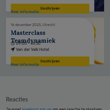
Inschrijven
Meer informatie
16 december 2025, Utrecht
Masterclass
Teamdynamiek
09:00 - 16:30
Van der Valk Hotel
Inschrijven
Meer informatie
Reader
Reacties
Interactions
Je moet
ingelogd zijn op
om een reactie te plaatsen.