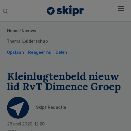
Search
this
Secondary
website
Sidebar
Home
›
Nieuws
Thema:
Leiderschap
Opslaan
Reageer nu
Delen
Kleinlugtenbeld nieuw
lid RvT Dimence Groep
Skipr Redactie
28 april 2020
,
12:28