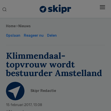
Search
this
Secondary
website
Sidebar
Home
›
Nieuws
Opslaan
Reageer nu
Delen
Klimmendaal-
topvrouw wordt
bestuurder Amstelland
Skipr Redactie
15 februari 2017
,
13:08