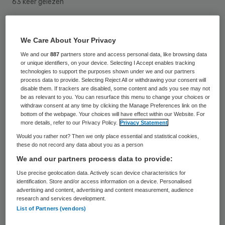
63 keer gelezen
Esther Agterdenbos wordt per 1 juni
We Care About Your Privacy
benoemd tot voorzitter van de raad van
We and our
887
partners store and access personal data, like browsing data
bestuur van Ziekenhuis Amstelland. Ze volgt
or unique identifiers, on your device. Selecting I Accept enables tracking
technologies to support the purposes shown under we and our partners
in deze rol Ad Huijsmans, die sinds 21 maart
process data to provide. Selecting Reject All or withdrawing your consent will
disable them. If trackers are disabled, some content and ads you see may not
op interim-basis leiding gaf aan het
be as relevant to you. You can resurface this menu to change your choices or
ziekenhuis in Amstelveen.
withdraw consent at any time by clicking the Manage Preferences link on the
bottom of the webpage. Your choices will have effect within our Website. For
more details, refer to our Privacy Policy.
Privacy Statement
Agterdenbos (1972
) is sinds 2016 lid van de
Would you rather not? Then we only place essential and statistical cookies,
raad van bestuur van revalidatiecentrum
these do not record any data about you as a person
We and our partners process data to provide:
Klimmendaal in Arnhem en Apeldoorn.
Use precise geolocation data. Actively scan device characteristics for
Daarvoor was zij vanaf 2013 bestuurder bij
identification. Store and/or access information on a device. Personalised
rechtsvoorganger ViaReva in Apeldoorn, die
advertising and content, advertising and content measurement, audience
research and services development.
begin 2016 fuseerde met RMC Groot
List of Partners (vendors)
Klimmendaal. Als bestuurder heeft zij een