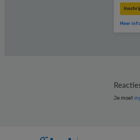
Inschri
Meer inf
Reader
Reactie
Interactions
Je moet
in