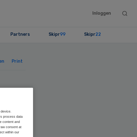
Searc
Inloggen
this
websit
Partners
Skipr
99
Skipr
22
Primary
Sidebar
en
Print
ter
st
 device.
rs process data
me content and
raw consent at
ect within our