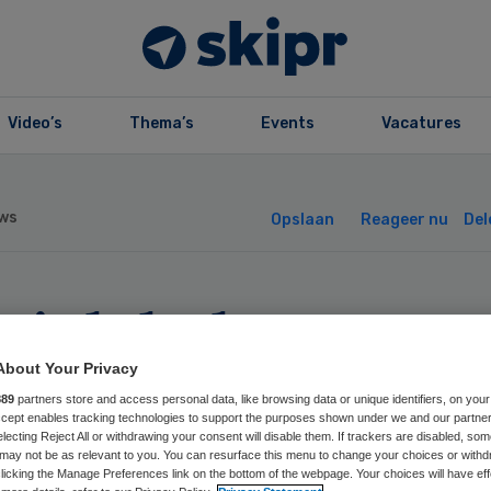
Video’s
Thema’s
Events
Vacatures
ws
Opslaan
Reageer nu
Del
niek helpt Deven
kenhuis wachtlij
About Your Privacy
889
partners store and access personal data, like browsing data or unique identifiers, on your
Accept enables tracking technologies to support the purposes shown under we and our partne
rkorten
electing Reject All or withdrawing your consent will disable them. If trackers are disabled, so
may not be as relevant to you. You can resurface this menu to change your choices or withd
licking the Manage Preferences link on the bottom of the webpage. Your choices will have eff