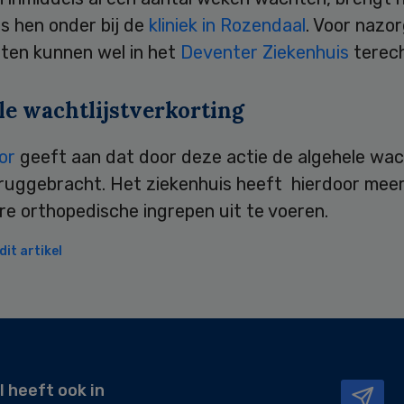
s hen onder bij de
kliniek in Rozendaal
. Voor nazo
nten kunnen wel in het
Deventer Ziekenhuis
terech
le wachtlijstverkorting
or
geeft aan dat door deze actie de algehele wach
ruggebracht. Het ziekenhuis heeft hierdoor meer
e orthopedische ingrepen uit te voeren.
it artikel
l heeft ook in