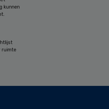
rg kunnen
t.
tlijst
 ruimte