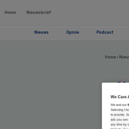
Home
Nieuwsbrief
Nieuws
Opinie
Podcast
Home
›
Nieu
Kli
Zie
We Care 
We and our
Selecting I 
ve
to provide. S
ads you see 
any time by c