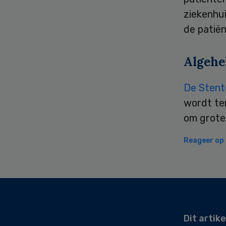
ziekenhui
de patië
Algehe
De Stent
wordt te
om groter
Reageer op d
Secondary
Sidebar
Dit artike