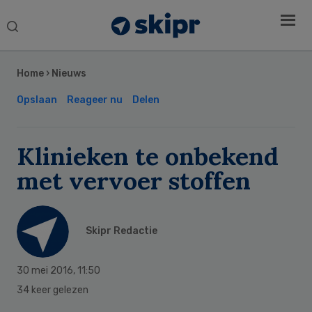
Search
this
Secondary
website
Sidebar
Home
›
Nieuws
Opslaan
Reageer nu
Delen
Klinieken te onbekend
met vervoer stoffen
Skipr Redactie
30 mei 2016
,
11:50
34 keer gelezen