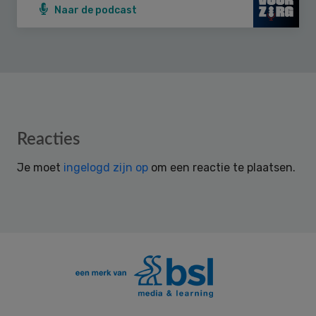
Naar de podcast
Reader
Reacties
Interactions
Je moet
ingelogd zijn op
om een reactie te plaatsen.