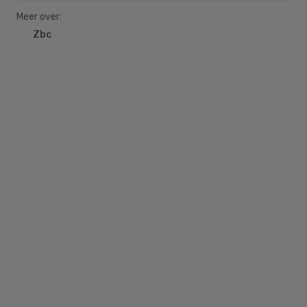
Meer over:
Zbc
Primary
Sidebar