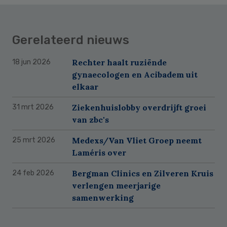
Gerelateerd nieuws
Rechter haalt ruziënde
18 jun 2026
gynaecologen en Acibadem uit
elkaar
Ziekenhuislobby overdrijft groei
31 mrt 2026
van zbc's
Medexs/Van Vliet Groep neemt
25 mrt 2026
Laméris over
Bergman Clinics en Zilveren Kruis
24 feb 2026
verlengen meerjarige
samenwerking