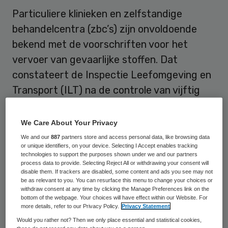
Particuliere klinieken en zelfstandige
behandelcentra (zbc’s) zijn onvoldoende
bekend met de voorschriften voor het
vervoer van gevaarlijke stoffen. Dat
constateert de Inspectie Leefomgeving en
Transport (ILT) na de controle van vijftig
instellingen vorig jaar.
We Care About Your Privacy
Het gaat dan bijvoorbeeld om (afval)stoffen
We and our
887
partners store and access personal data, like browsing data
maar ook de verzending van
or unique identifiers, on your device. Selecting I Accept enables tracking
technologies to support the purposes shown under we and our partners
patiëntenmonsters. De inspectie bekeek
process data to provide. Selecting Reject All or withdrawing your consent will
disable them. If trackers are disabled, some content and ads you see may not
hoe het hele traject werd afgehandeld:
be as relevant to you. You can resurface this menu to change your choices or
withdraw consent at any time by clicking the Manage Preferences link on the
verpakken, laden, lossen en vervoeren. Er
bottom of the webpage. Your choices will have effect within our Website. For
zijn veel overtredingen ontdekt. De
more details, refer to our Privacy Policy.
Privacy Statement
inspectie gaat daarom dit jaar bij een aantal
Would you rather not? Then we only place essential and statistical cookies,