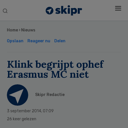
Search
this
Secondary
website
Sidebar
Home
›
Nieuws
Opslaan
Reageer nu
Delen
Klink begrijpt ophef
Erasmus MC niet
Skipr Redactie
3 september 2014
,
07:09
26 keer gelezen