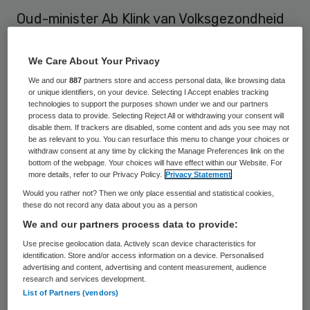
Oud-minister Ab Klink van Volksgezondheid
is onaangenaam verrast door de suggestie
dat hij fouten zou hebben gemaakt bij de
We Care About Your Privacy
financiering van de nieuwbouw van het
We and our
887
partners store and access personal data, like browsing data
or unique identifiers, on your device. Selecting I Accept enables tracking
Erasmus MC in Rotterdam. Hij zou de
technologies to support the purposes shown under we and our partners
process data to provide. Selecting Reject All or withdrawing your consent will
Tweede Kamer hebben gepasseerd toen hij
disable them. If trackers are disabled, some content and ads you see may not
be as relevant to you. You can resurface this menu to change your choices or
in 2009 100 miljoen euro extra toezegde
withdraw consent at any time by clicking the Manage Preferences link on the
voor de bouw.
bottom of the webpage. Your choices will have effect within our Website. For
more details, refer to our Privacy Policy.
Privacy Statement
Would you rather not? Then we only place essential and statistical cookies,
Hij begrijpt
de ophef
niet. In de Volkskrant
these do not record any data about you as a person
zegt Klink: “Voor mij staat vast dat er
We and our partners process data to provide:
staatsrechtelijk geen verplichting was het
Use precise geolocation data. Actively scan device characteristics for
identification. Store and/or access information on a device. Personalised
parlement in te lichten, anders had ik dat
advertising and content, advertising and content measurement, audience
zeker gedaan. Maar ook bij de ambtenaren
research and services development.
List of Partners (vendors)
was dit geen aandachtspunt.”