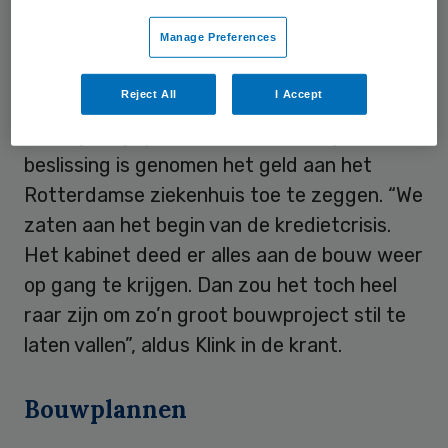
Manage Preferences
Kredietcrisis
Reject All
I Accept
Klink wil nog niet veel kwijt over de kwestie.
Wel wijst hij op het moment waarop de
beslissing is genomen het geld aan het
Rotterdamse ziekenhuis toe te zeggen. “We
zaten aan het begin van de kredietcrisis.
Het kabinet deed er alles aan de bouw weer
op gang te krijgen. Dan zou het toch heel
raar zijn om zo’n groot bouwproject stil te
laten vallen”, aldus Klink in de krant.
Bouwplannen