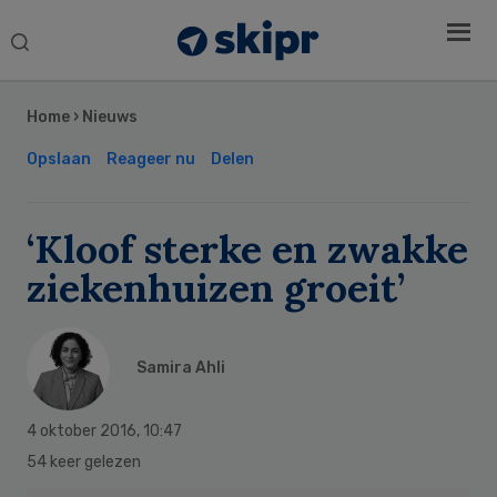
Search
this
Secondary
website
Sidebar
Home
›
Nieuws
Opslaan
Reageer nu
Delen
‘Kloof sterke en zwakke
ziekenhuizen groeit’
Samira Ahli
4 oktober 2016
,
10:47
54 keer gelezen