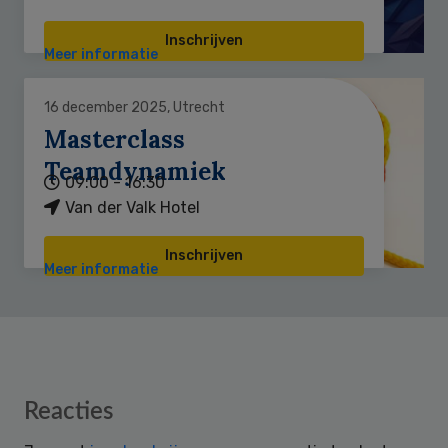
Inschrijven
Meer informatie
16 december 2025, Utrecht
Masterclass
Teamdynamiek
09:00 - 16:30
Van der Valk Hotel
Inschrijven
Meer informatie
Reader
Reacties
Interactions