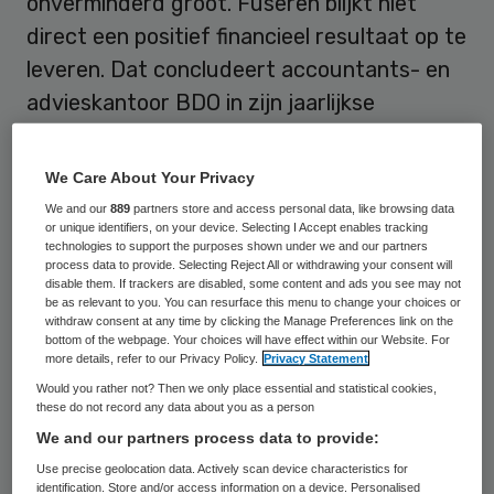
onverminderd groot. Fuseren blijkt niet
direct een positief financieel resultaat op te
leveren. Dat concludeert accountants- en
advieskantoor BDO in zijn jaarlijkse
Benchmark Ziekenhuizen, een rangschikking
op basis van de jaarverslagen van de
We Care About Your Privacy
algemene ziekenhuizen in het land.
We and our
889
partners store and access personal data, like browsing data
or unique identifiers, on your device. Selecting I Accept enables tracking
technologies to support the purposes shown under we and our partners
BDO geeft de ziekenhuizen een score op
process data to provide. Selecting Reject All or withdrawing your consent will
disable them. If trackers are disabled, some content and ads you see may not
omzet, bedrijfsresultaat, eigen vermogen,
be as relevant to you. You can resurface this menu to change your choices or
solvabiliteit en liquiditeit. Van de 68
withdraw consent at any time by clicking the Manage Preferences link on the
bottom of the webpage. Your choices will have effect within our Website. For
algemene ziekenhuizen scoren er 15 een
more details, refer to our Privacy Policy.
Privacy Statement
onvoldoende als het gaat om hun
Would you rather not? Then we only place essential and statistical cookies,
these do not record any data about you as a person
gemiddelde financiële prestaties, 28
We and our partners process data to provide:
ziekenhuizen scoren een 8 of hoger. Het
Use precise geolocation data. Actively scan device characteristics for
gemiddelde rapportcijfer voor de financiële
identification. Store and/or access information on a device. Personalised