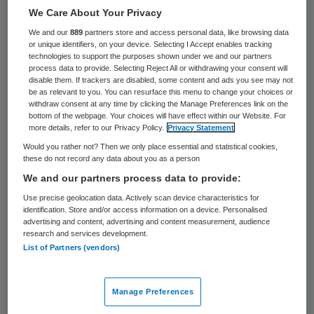
27 keer gelezen
We Care About Your Privacy
We and our
889
partners store and access personal data, like browsing data
De minister van Volksgezondheid moet de
or unique identifiers, on your device. Selecting I Accept enables tracking
technologies to support the purposes shown under we and our partners
onduidelijkheid over wilsonbekwame
process data to provide. Selecting Reject All or withdrawing your consent will
disable them. If trackers are disabled, some content and ads you see may not
patiënten met een euthanasieverklaring
be as relevant to you. You can resurface this menu to change your choices or
wegnemen. Dat verzoekt artsenfederatie
withdraw consent at any time by clicking the Manage Preferences link on the
bottom of the webpage. Your choices will have effect within our Website. For
KNMG vrijdag aan minister Edith Schippers
more details, refer to our Privacy Policy.
Privacy Statement
in een reactie op een evaluatie van de
Would you rather not? Then we only place essential and statistical cookies,
these do not record any data about you as a person
euthanasiewet in december.
We and our partners process data to provide:
Use precise geolocation data. Actively scan device characteristics for
Wilsonbekwame patiënten
identification. Store and/or access information on a device. Personalised
advertising and content, advertising and content measurement, audience
research and services development.
Oud-minister van Volksgezondheid Els
List of Partners (vendors)
Borst liet vorige maand weten het
teleurstellend te vinden dat artsen geen
Manage Preferences
euthanasie
uitvoeren bij wilsonbekwame