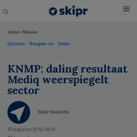
Search
this
Secondary
website
Sidebar
Home
›
Nieuws
Opslaan
Reageer nu
Delen
KNMP: daling resultaat
Mediq weerspiegelt
sector
Skipr Redactie
10 augustus 2012
,
08:21