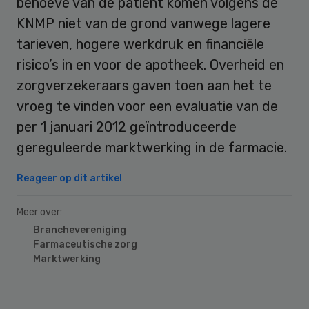
behoeve van de patiënt komen volgens de
KNMP niet van de grond vanwege lagere
tarieven, hogere werkdruk en financiële
risico’s in en voor de apotheek. Overheid en
zorgverzekeraars gaven toen aan het te
vroeg te vinden voor een evaluatie van de
per 1 januari 2012 geïntroduceerde
gereguleerde marktwerking in de farmacie.
Reageer op dit artikel
Meer over:
Branchevereniging
Farmaceutische zorg
Marktwerking
Primary
Sidebar