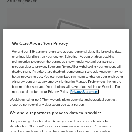
35 keer gelezen
We Care About Your Privacy
We and our
889
partners store and access personal data, like browsing data
or unique identifiers, on your device. Selecting I Accept enables tracking
technologies to support the purposes shown under we and our partners
process data to provide. Selecting Reject All or withdrawing your consent will
disable them. If trackers are disabled, some content and ads you see may not
be as relevant to you. You can resurface this menu to change your choices or
withdraw consent at any time by clicking the Manage Preferences link on the
bottom of the webpage. Your choices will have effect within our Website. For
more details, refer to our Privacy Policy.
Privacy Statement
Would you rather not? Then we only place essential and statistical cookies,
these do not record any data about you as a person
De verdere daling van de resultaten van de
We and our partners process data to provide:
Mediq apotheken in Nederland bevestigt
Use precise geolocation data. Actively scan device characteristics for
opnieuw dat de financiële druk op de sector
identification. Store and/or access information on a device. Personalised
advertising and content, advertising and content measurement, audience