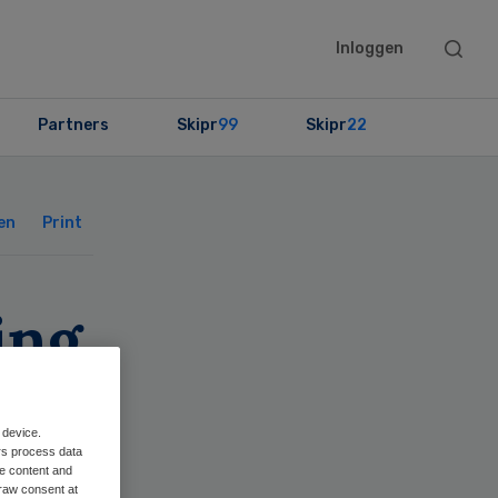
Searc
Inloggen
this
websit
Partners
Skipr
99
Skipr
22
Primary
Sidebar
en
Print
ing
 in
 device.
rs process data
me content and
raw consent at