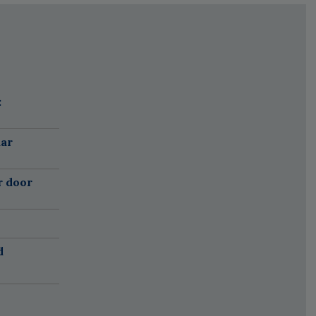
:
aar
r door
d