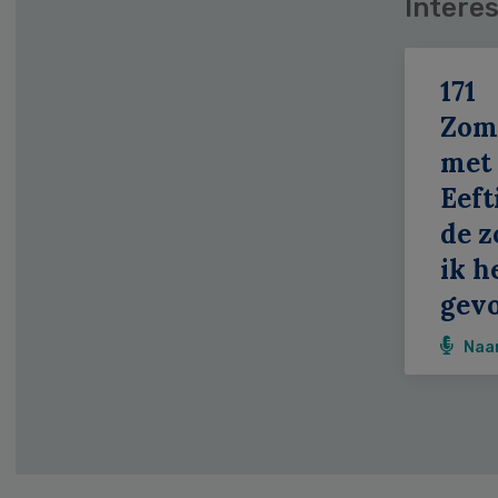
Interes
171
Zom
met
Eeft
de z
ik h
gevo
Naa