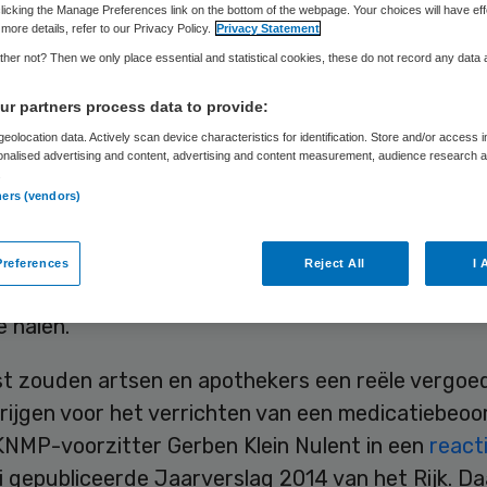
licking the Manage Preferences link on the bottom of the webpage. Your choices will have eff
more details, refer to our Privacy Policy.
Privacy Statement
her not? Then we only place essential and statistical cookies, these do not record any data
Skipr Redactie
22 mei 2015
,
08:17
9 keer gelezen
r partners process data to provide:
eolocation data. Actively scan device characteristics for identification. Store and/or access 
onalised advertising and content, advertising and content measurement, audience research 
 Schippers (Volksgezondheid) moet de besparing o
.
kosten die artsen en apothekers hebben gerealis
ners (vendors)
oppen in de farmaceutische zorg. Dat vindt
rsorganisatie KNMP. Dat kan bijvoorbeeld door d
references
Reject All
I 
beoordeling door apothekers uit het eigen risico
e halen.
t zouden artsen en apothekers een reële vergoe
ijgen voor het verrichten van een medicatiebeoor
 KNMP-voorzitter Gerben Klein Nulent in een
react
 gepubliceerde Jaarverslag 2014 van het Rijk. Da