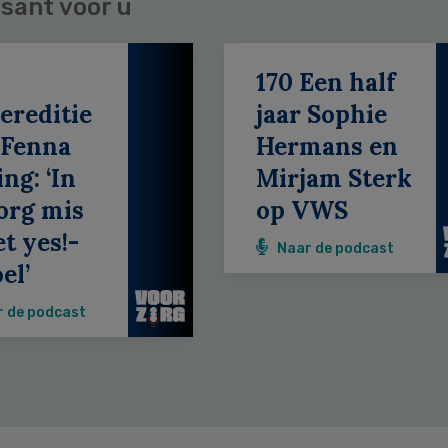
sant voor u
170 Een half
ereditie
jaar Sophie
 Fenna
Hermans en
ing: ‘In
Mirjam Sterk
org mis
op VWS
et yes!-
Naar de podcast
el’
r de podcast