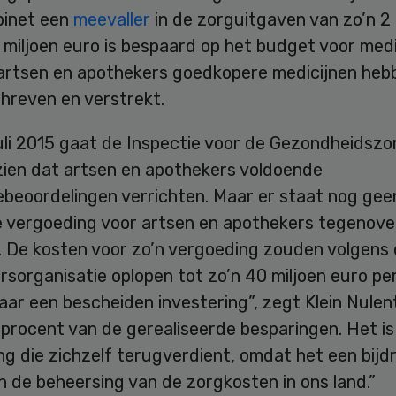
binet een
meevaller
in de zorguitgaven van zo’n 2 
 miljoen euro is bespaard op het budget voor medi
artsen en apothekers goedkopere medicijnen heb
hreven en verstrekt.
uli 2015 gaat de Inspectie voor de Gezondheidszo
zien dat artsen en apothekers voldoende
ebeoordelingen verrichten. Maar er staat nog gee
 vergoeding voor artsen en apothekers tegenover
 De kosten voor zo’n vergoeding zouden volgens
sorganisatie oplopen tot zo’n 40 miljoen euro per
aar een bescheiden investering”, zegt Klein Nulen
 procent van de gerealiseerde besparingen. Het is
ng die zichzelf terugverdient, omdat het een bijd
n de beheersing van de zorgkosten in ons land.”