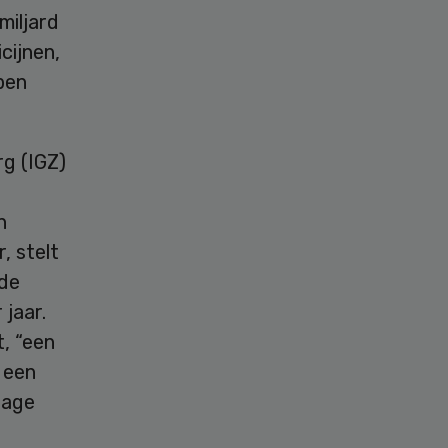
miljard
cijnen,
ben
rg (IGZ)
n
, stelt
 de
 jaar.
t, “een
 een
rage