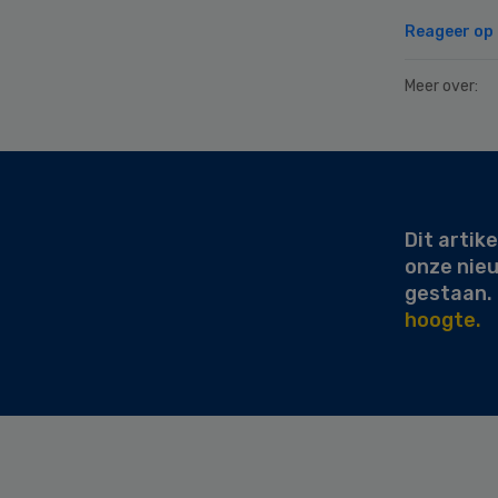
Reageer op d
Meer over:
Secondary
Sidebar
Dit artike
onze nie
gestaan.
hoogte.