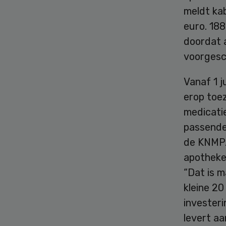
meldt ka
euro. 188
doordat 
voorgesc
Vanaf 1 j
erop toe
medicati
passende
de KNMP.
apotheker
“Dat is m
kleine 20
investeri
levert aa