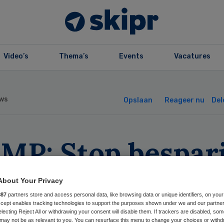
Video’s
Thema’s
Events
Vacatures
ws
Opslaan
Reageer nu
Del
MP: Stop bespar
medicijnen terug
About Your Privacy
otheek
887
partners store and access personal data, like browsing data or unique identifiers, on your
Accept enables tracking technologies to support the purposes shown under we and our partne
electing Reject All or withdrawing your consent will disable them. If trackers are disabled, so
may not be as relevant to you. You can resurface this menu to change your choices or withd