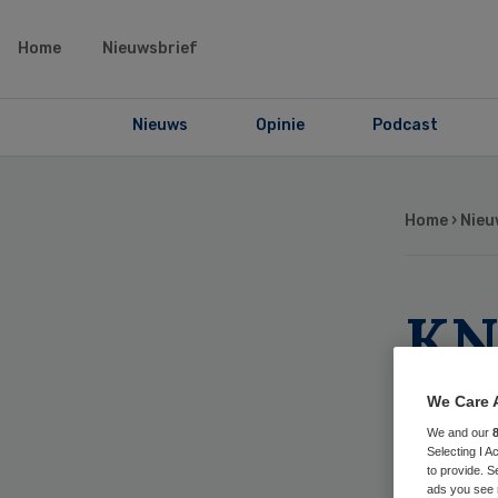
Home
Nieuwsbrief
Nieuws
Opinie
Podcast
Home
›
Nieu
KN
op 
We Care 
ap
We and our
Selecting I 
to provide. S
ads you see 