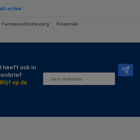
it artikel
Farmaceutische zorg
Financiën
l heeft ook in
uwsbrief
Blijf op de