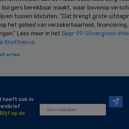
 burgers bereikbaar maakt, waar bovenop verschi
ijven tussen lidstaten. “Dat brengt grote uitdag
op het gebied van verzekerbaarheid, financiering,
ngen.” Lees meer in het
Skipr 99 Uitvergroot-int
é Knottnerus
.
it artikel
l heeft ook in
uwsbrief
Blijf op de