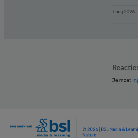
7 aug 2026
Reader
Reactie
Interactions
Je moet
in
© 2026 | BSL Media & Learn
Nature