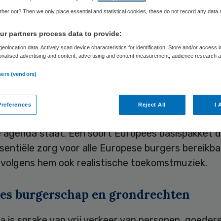
her not? Then we only place essential and statistical cookies, these do not record any data
Skipr Redactie
26 juli 2010
,
12:46
38 keer gelezen
r partners process data to provide:
eolocation data. Actively scan device characteristics for identification. Store and/or access 
onalised advertising and content, advertising and content measurement, audience research 
.
ottnerus, voorzitter van de Wetenschappelijke R
ners (vendors)
ringsbeleid (WRR), voorziet Europese ontwikkeli
rlijke impact op gezondheidsgebied. Zo voorziet h
references
Reject All
I 
g voor alle Europese burgers binnen vijf á tien ja
 agenda staat. Een soort Europees basispakket d
entiële zorg voor alle Europese burgers bereikba
 volgens hem ook realistische toekomstmuziek.
es burgerschap en grondrechten
a is sprake van vrij verkeer van personen, goeder