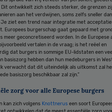
 Dit ontwikkelt zich steeds sterker, de grenzen zi
manieren aan het verdwijnen, soms zelfs sneller da
 Je ziet een trend naar integratie met acceptatie
eit. Europees burgerschap gaat gepaard met gro
ds meer geconcretiseerd worden. In de Europese 
bijvoorbeeld vertalen in de vraag; is het reëel en
rdig dat burgers in sommige EU-lidstaten een vee
an basiszorg hebben dan hun medeburgers in Wes
k verwacht dat dit uiteindelijk als uitkomst zal h
ede basiszorg beschikbaar zal zijn.”
ële zorg voor alle Europese burgers
n kan zich volgens
Knottnerus
een soort Europee
et ontwikkelen dat de meest essentiële zorg voor