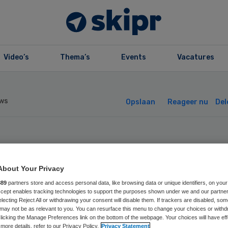
Video’s
Thema’s
Events
Vacatures
ws
Opslaan
Reageer nu
Del
ottnerus ziet
About Your Privacy
ekomst in ‘Europ
889
partners store and access personal data, like browsing data or unique identifiers, on your
Accept enables tracking technologies to support the purposes shown under we and our partne
ispakket’
electing Reject All or withdrawing your consent will disable them. If trackers are disabled, so
may not be as relevant to you. You can resurface this menu to change your choices or withd
licking the Manage Preferences link on the bottom of the webpage. Your choices will have eff
more details, refer to our Privacy Policy.
Privacy Statement