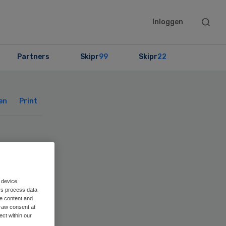
Searc
Inloggen
this
websit
Partners
Skipr
99
Skipr
22
Primary
Sidebar
en
Print
ees
 device.
rs process data
me content and
raw consent at
ect within our