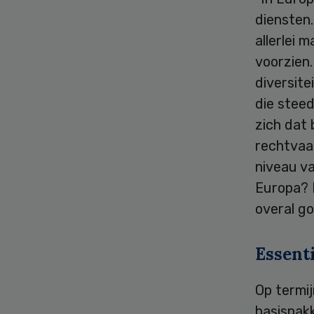
diensten.
allerlei 
voorzien.
diversit
die stee
zich dat 
rechtvaa
niveau v
Europa? I
overal go
Essenti
Op termij
basispakk