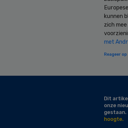
Europese
kunnen bl
zich mee 
voorzieni
met Andr
Reageer op d
Secondary
Sidebar
Dit artike
onze nie
gestaan.
hoogte.