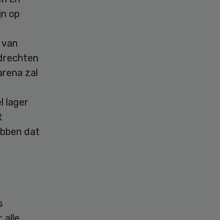
jn op
n
 van
ndrechten
arena zal
l lager
t
ebben dat
s
 alle