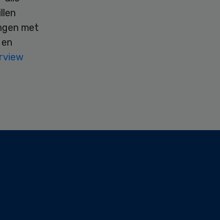
llen
ingen met
 en
erview