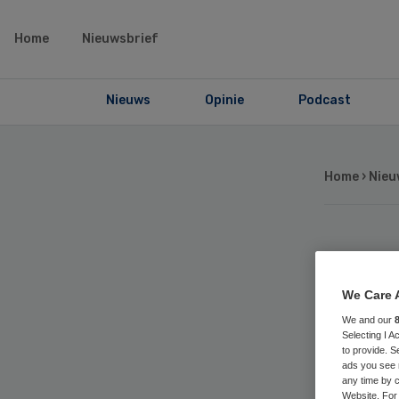
Home
Nieuwsbrief
Nieuws
Opinie
Podcast
Home
›
Nieu
Kn
We Care 
to
We and our
Selecting I 
bas
to provide. S
ads you see 
any time by c
Website. For 