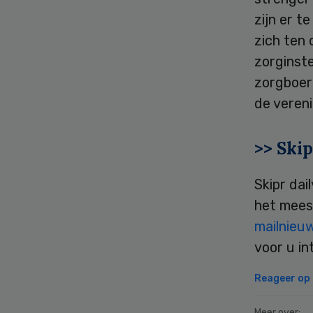
zijn er t
zich ten
zorginste
zorgboerd
de vereni
>> Skip
Skipr dai
het mees
mailnieu
voor u in
Reageer op d
Meer over: