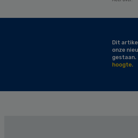
Secondary
Sidebar
Dit artike
onze nie
gestaan.
hoogte.