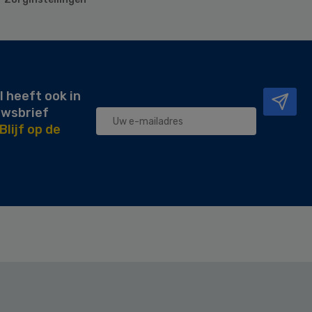
l heeft ook in
uwsbrief
Blijf op de