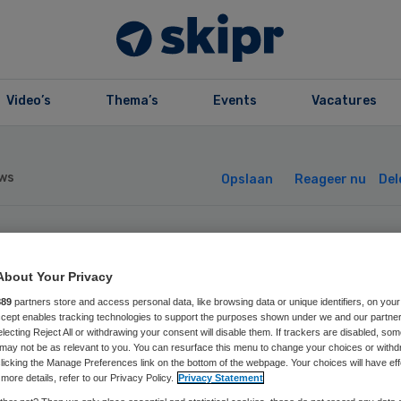
Video’s
Thema’s
Events
Vacatures
ws
Opslaan
Reageer nu
Del
epelorganisatie
About Your Privacy
gboeren pleit vo
889
partners store and access personal data, like browsing data or unique identifiers, on your
Accept enables tracking technologies to support the purposes shown under we and our partne
electing Reject All or withdrawing your consent will disable them. If trackers are disabled, so
may not be as relevant to you. You can resurface this menu to change your choices or withd
ansparantie
licking the Manage Preferences link on the bottom of the webpage. Your choices will have eff
more details, refer to our Privacy Policy.
Privacy Statement