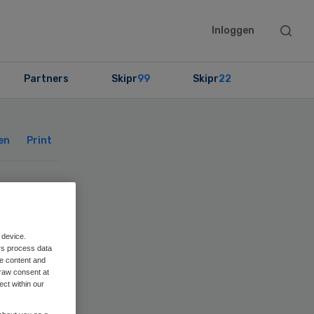
Searc
Inloggen
this
websit
Partners
Skipr
99
Skipr
22
Primary
Sidebar
en
Print
or
 device.
rs process data
me content and
raw consent at
ect within our