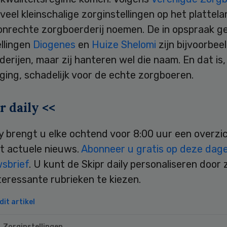
e veel kleinschalige zorginstellingen op het plattela
 onrechte zorgboerderij noemen. De in opspraak g
llingen
Diogenes
en
Huize Shelomi
zijn bijvoorbee
erijen, maar zij hanteren wel die naam. En dat is,
ging, schadelijk voor de echte zorgboeren.
r daily <<
ly brengt u elke ochtend voor 8:00 uur een overzi
t actuele nieuws.
Abonneer u gratis op deze dagel
wsbrief
. U kunt de Skipr daily personaliseren door 
teressante rubrieken te kiezen.
it artikel
Zorginstellingen