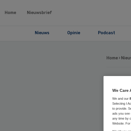
Home
Nieuwsbrief
Nieuws
Opinie
Podcast
Home
›
Nieu
Ko
We Care 
zor
We and our
Selecting I 
to provide. S
ads you see 
tr
any time by c
Website. For 