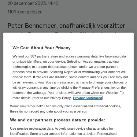
20 december 2023
,
14:45
1109 keer gelezen
Peter Bennemeer, onafhankelijk voorzitter
van de Zeeuwse Zorg Coalitie, is door de
koning benoemd tot Ridder in de orde van
We Care About Your Privacy
Oranje-Nassau. Hij ontving de
We and our
887
partners store and access personal data, like browsing data
onderscheiding vanwege zijn grote inzet
or unique identifiers, on your device. Selecting I Accept enables tracking
technologies to support the purposes shown under we and our partners
voor de zorg en maatschappij.
process data to provide. Selecting Reject All or withdrawing your consent will
disable them. If trackers are disabled, some content and ads you see may not
be as relevant to you. You can resurface this menu to change your choices or
withdraw consent at any time by clicking the Manage Preferences link on the
Sinds februari 2022 is Bennemeer
bottom of the webpage. Your choices will have effect within our Website. For
more details, refer to our Privacy Policy.
Privacy Statement
onafhankelijk voorzitter van de Zeeuwse
Would you rather not? Then we only place essential and statistical cookies,
Zorg Coalitie. Een groot aantal partijen
these do not record any data about you as a person
bundelt in deze coalitie de krachten om de
We and our partners process data to provide:
zorg in Zeeland toegankelijk te houden.
Use precise geolocation data. Actively scan device characteristics for
identification. Store and/or access information on a device. Personalised