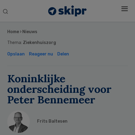
Search
this
Secondary
website
Sidebar
Home
›
Nieuws
Thema:
Ziekenhuiszorg
Opslaan
Reageer nu
Delen
Koninklijke
onderscheiding voor
Peter Bennemeer
Frits Baltesen