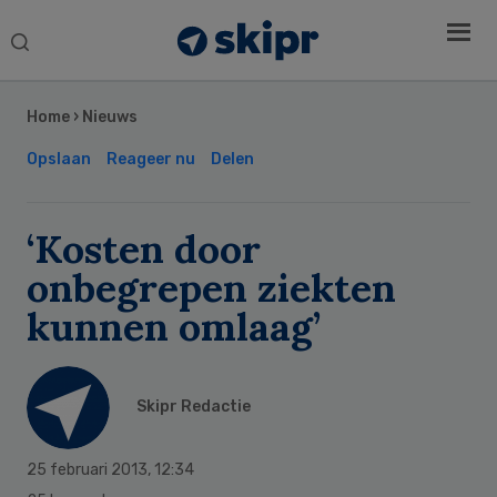
Search
this
Secondary
website
Sidebar
Home
›
Nieuws
Opslaan
Reageer nu
Delen
‘Kosten door
onbegrepen ziekten
kunnen omlaag’
Skipr Redactie
25 februari 2013
,
12:34