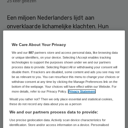
25 keer gelezen
Een miljoen Nederlanders lijdt aan
onverklaarde lichamelijke klachten. Hun
soms jarenlange gang naar medisch
specialisten die hen niet verder kunnen
We Care About Your Privacy
helpen, kost de maatschappij ongeveer 3
We and our
887
partners store and access personal data, like browsing data
or unique identifiers, on your device. Selecting I Accept enables tracking
miljard euro per jaar. Klinisch psycholoog
technologies to support the purposes shown under we and our partners
process data to provide. Selecting Reject All or withdrawing your consent will
Lyonne Zonneveld denkt dat deze kosten
disable them. If trackers are disabled, some content and ads you see may not
flink omlaag kunnen met behulp van een
be as relevant to you. You can resurface this menu to change your choices or
withdraw consent at any time by clicking the Manage Preferences link on the
cursus waar deze patiënten leren omgaan
bottom of the webpage. Your choices will have effect within our Website. For
more details, refer to our Privacy Policy.
Privacy Statement
met de gevolgen van hun klachten.
Would you rather not? Then we only place essential and statistical cookies,
these do not record any data about you as a person
Onbegrepen ziekten
We and our partners process data to provide:
Use precise geolocation data. Actively scan device characteristics for
identification. Store and/or access information on a device. Personalised
Volgens Zonneveld, promovenda aan het