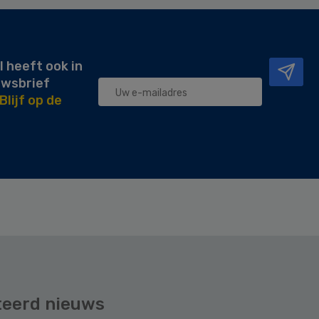
l heeft ook in
uwsbrief
Blijf op de
teerd nieuws