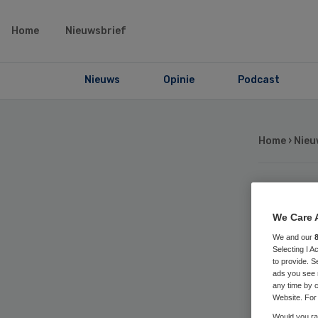
Home
Nieuwsbrief
Nieuws
Opinie
Podcast
Home
›
Nieu
‘K
We Care 
ve
We and our
Selecting I 
to provide. S
ads you see 
kl
any time by c
Website. For 
Would you rat