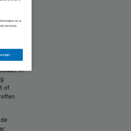
information on a
and services
npak van
Accept
lening in
gedaan. In
ig
t of
roffen
 de
er