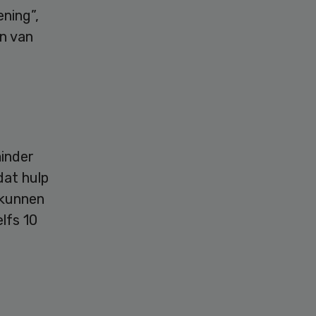
ening”,
n van
inder
dat hulp
 kunnen
elfs 10