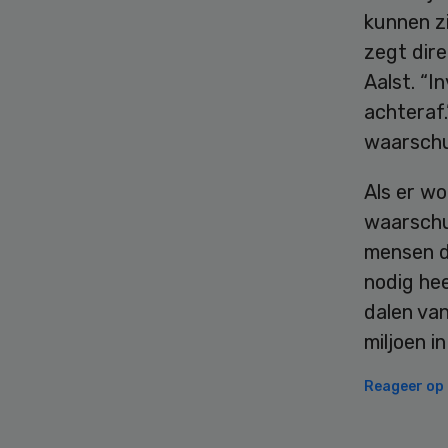
kunnen zi
zegt dir
Aalst. “I
achteraf.
waarschu
Als er wo
waarschu
mensen d
nodig he
dalen van
miljoen i
Reageer op d