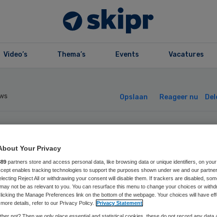
Video’s
Thema’s
Events
Vacatures
ws
Opslaan
Reageer nu
Del
osten hulpverlen
About Your Privacy
rdubbelen door
889
partners store and access personal data, like browsing data or unique identifiers, on your
Accept enables tracking technologies to support the purposes shown under we and our partne
electing Reject All or withdrawing your consent will disable them. If trackers are disabled, so
may not be as relevant to you. You can resurface this menu to change your choices or withd
imaatverandering
licking the Manage Preferences link on the bottom of the webpage. Your choices will have eff
more details, refer to our Privacy Policy.
Privacy Statement
her not? Then we only place essential and statistical cookies, these do not record any data