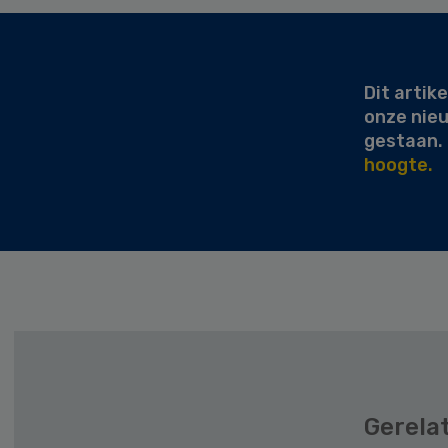
Secondary
Sidebar
Dit artike
onze nie
gestaan.
hoogte.
Gerela