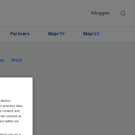
Searc
Inloggen
this
websit
Partners
Skipr
99
Skipr
22
Primary
Sidebar
en
Print
ing
 device.
rs process data
me content and
raw consent at
’
ect within our
 about you as a