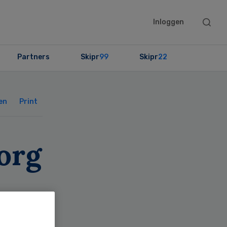
Searc
Inloggen
this
websit
Partners
Skipr
99
Skipr
22
Primary
Sidebar
en
Print
org