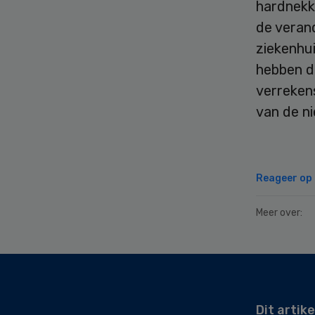
hardnekki
de veran
ziekenhu
hebben d
verreken
van de n
Reageer op d
Meer over:
Secondary
Sidebar
Dit artike