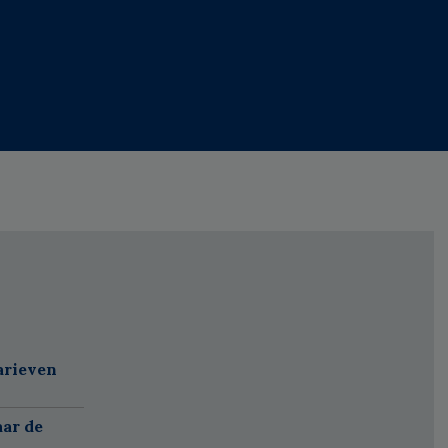
arieven
aar de