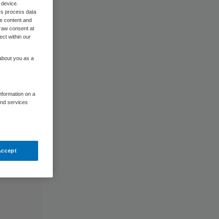
 device.
rs process data
me content and
raw consent at
ect within our
 about you as a
information on a
and services
Accept