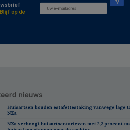
uwsbrief
Blijf op de
teerd nieuws
Huisartsen houden estafettestaking vanwege lage t
NZa
NZa verhoogt huisartsentarieven met 2,2 procent m
huisartsen stappen naar de rechter