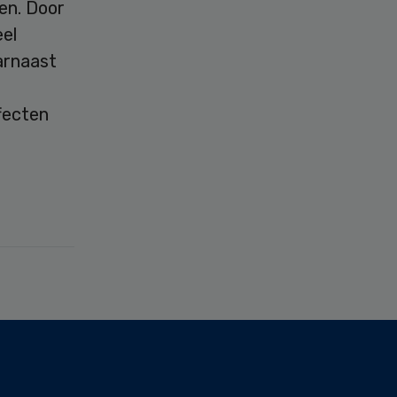
en. Door
el
arnaast
fecten