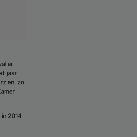
aller
et jaar
rzien, zo
 Kamer
 in 2014