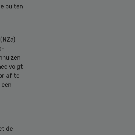
he buiten
 (NZa)
o-
enhuizen
mee volgt
or af te
 een
et de