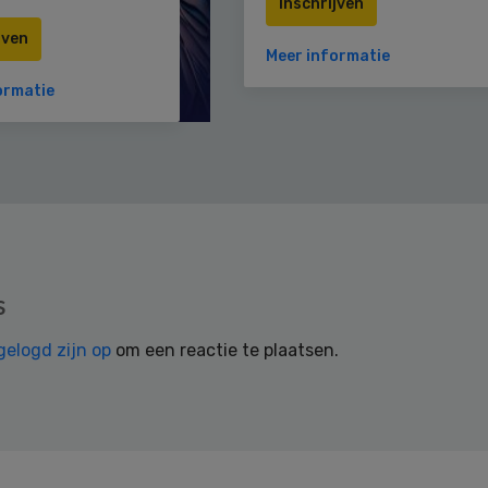
Inschrijven
jven
Meer informatie
ormatie
s
gelogd zijn op
om een reactie te plaatsen.