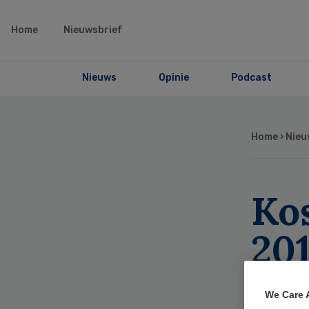
Home
Nieuwsbrief
Nieuws
Opinie
Podcast
Home
›
Nieu
Ko
201
mil
We Care 