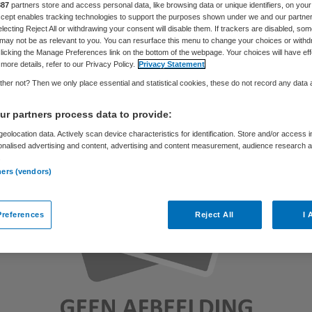
887
partners store and access personal data, like browsing data or unique identifiers, on your
Accept enables tracking technologies to support the purposes shown under we and our partne
electing Reject All or withdrawing your consent will disable them. If trackers are disabled, so
may not be as relevant to you. You can resurface this menu to change your choices or withd
Philip van de Poel
13 april 2017
,
14:32
93 keer gelezen
licking the Manage Preferences link on the bottom of the webpage. Your choices will have eff
more details, refer to our Privacy Policy.
Privacy Statement
her not? Then we only place essential and statistical cookies, these do not record any data
r partners process data to provide:
eolocation data. Actively scan device characteristics for identification. Store and/or access 
onalised advertising and content, advertising and content measurement, audience research 
.
ners (vendors)
references
Reject All
I 