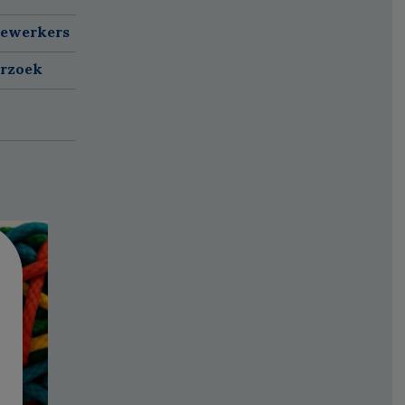
dewerkers
erzoek