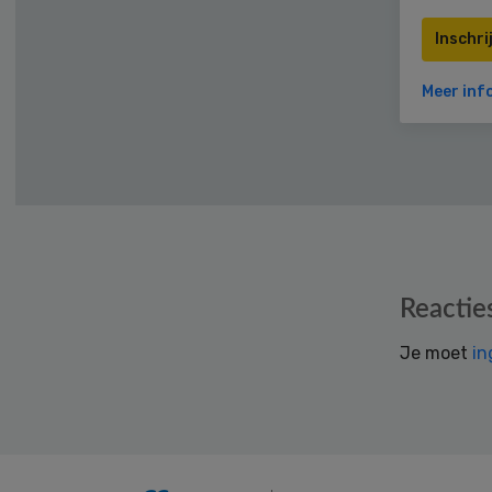
Inschri
Meer inf
Reader
Reactie
Interactions
Je moet
in