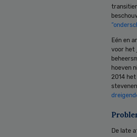
transitie
beschouw
“ondersch
Eén en a
voor het 
beheersm
hoeven ni
2014 het 
stevenen
dreigend
Proble
De late 