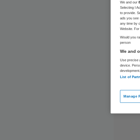
We and our
Selecting I 
to provide. S
ads you see 
any time by c
Website. For 
Would you rat
person
We and ou
Use precise g
device. Pers
development
List of Part
Manage P