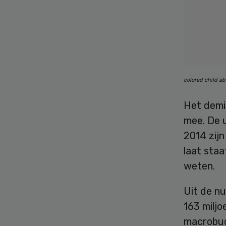
colored child a
Het demis
mee. De u
2014 zijn
laat staa
weten.
Uit de nu
163 milj
macrobud