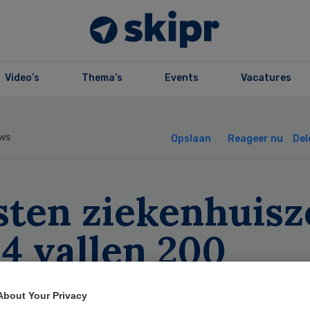
Video’s
Thema’s
Events
Vacatures
ws
Opslaan
Reageer nu
Del
sten ziekenhuisz
4 vallen 200
joen lager uit
About Your Privacy