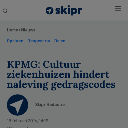
Search
this
Secondary
website
Sidebar
Home
›
Nieuws
Opslaan
Reageer nu
Delen
KPMG: Cultuur
ziekenhuizen hindert
naleving gedragscodes
Skipr Redactie
18 februari 2016
,
14:19