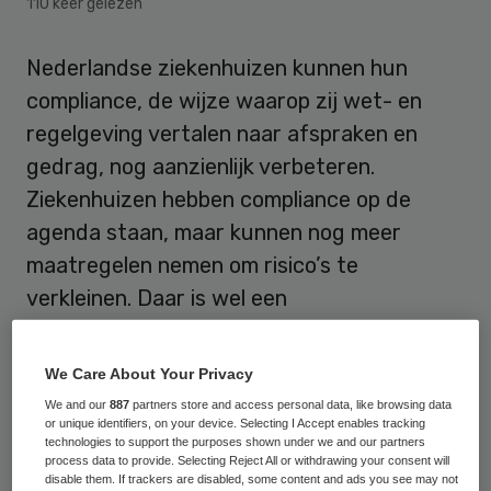
110 keer gelezen
Nederlandse ziekenhuizen kunnen hun
compliance, de wijze waarop zij wet- en
regelgeving vertalen naar afspraken en
gedrag, nog aanzienlijk verbeteren.
Ziekenhuizen hebben compliance op de
agenda staan, maar kunnen nog meer
maatregelen nemen om risico’s te
verkleinen. Daar is wel een
cultuurverandering voor nodig, blijkt uit
onderzoek van KPMG, Erasmus Universiteit
We Care About Your Privacy
en de Vereniging voor Compliance in de Zorg
We and our
887
partners store and access personal data, like browsing data
or unique identifiers, on your device. Selecting I Accept enables tracking
(VCZ).
technologies to support the purposes shown under we and our partners
process data to provide. Selecting Reject All or withdrawing your consent will
Drie jaar geleden besteedde niet meer dan
disable them. If trackers are disabled, some content and ads you see may not