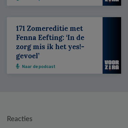
171 Zomereditie met
Fenna Eefting: ‘In de
zorg mis ik het yes!-
gevoel’
Naar de podcast
Reader
Reacties
Interactions