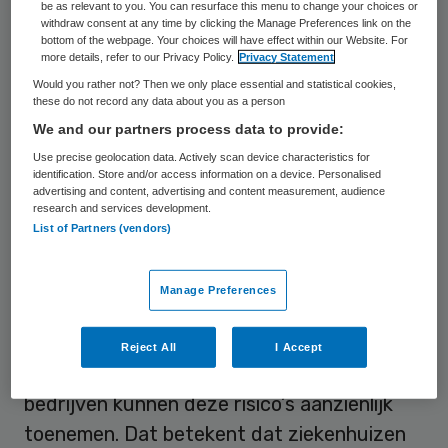
be as relevant to you. You can resurface this menu to change your choices or
de helft van de ziekenhuizen aandacht aan
withdraw consent at any time by clicking the Manage Preferences link on the
bottom of the webpage. Your choices will have effect within our Website. For
compliance. De ziekenhuizen die deelnamen
more details, refer to our Privacy Policy.
Privacy Statement
aan het
onderzoek
gaven in meerderheid
Would you rather not? Then we only place essential and statistical cookies,
these do not record any data about you as a person
aan vorig jaar te zijn gestart met het
We and our partners process data to provide:
vormgeven van de compliance functie, vaak
Use precise geolocation data. Actively scan device characteristics for
op initiatief van de raad van bestuur.
identification. Store and/or access information on a device. Personalised
advertising and content, advertising and content measurement, audience
research and services development.
“Ziekenhuizen hebben in beginsel
List of Partners (vendors)
permanent te maken met hoge risico’s”,
zegt Anna van Poucke, voorzitter van
Manage Preferences
KPMG Gezondheidszorg. “Door de
verandering van het zorglandschap en de
Reject All
I Accept
opkomst van medisch specialistische
bedrijven kunnen deze risico’s aanzienlijk
toenemen. Dat betekent dat ziekenhuizen