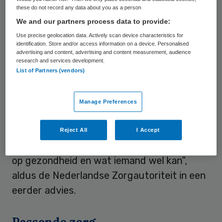
vreest Kuipers een “zorginfarct”. Dan
these do not record any data about you as a person
krijgen patiënten niet de zorg die zij nodig
We and our partners process data to provide:
hebben, bijvoorbeeld door tekorten aan
Use precise geolocation data. Actively scan device characteristics for
personeel.
identification. Store and/or access information on a device. Personalised
advertising and content, advertising and content measurement, audience
research and services development.
Zo moet er meer
regionale coördinatie
List of Partners (vendors)
komen, zodat patiënten, voor wie in het
ene ziekenhuis geen plek is, elders
Manage Preferences
terechtkunnen. Ook moet meer ingezet
worden op passende zorg: “minder focus op
Reject All
I Accept
ziekte en behandeling en meer inzet
op gezondheid en wat iemand wel kan”,
aldus de Nederlandse Zorgautoriteit in een
eerder advies.