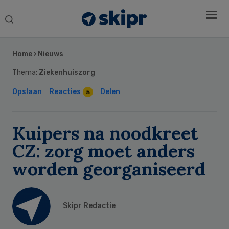
Search
this
Secondary
website
Sidebar
Home
›
Nieuws
Thema:
Ziekenhuiszorg
Opslaan
Reacties
Delen
5
Kuipers na noodkreet
CZ: zorg moet anders
worden georganiseerd
Skipr Redactie