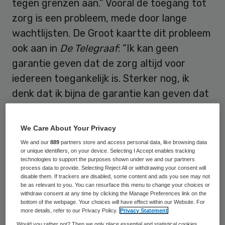
tegen grenzen aan.” Vooral de toegang tot
zorg is een probleem, mede door lange
wachtlijsten. De Groot kaartte dit probleem
ook aan in
De Telegraaf
: “Ik kan geen
garantie geven dat de zorg altijd voor
iedereen toegankelijk is. Sterker nog, ik
denk dat ik bijna de garantie kan geven dat
het niet zo is.”
We Care About Your Privacy
IZA is sleutel
We and our
889
partners store and access personal data, like browsing data
or unique identifiers, on your device. Selecting I Accept enables tracking
technologies to support the purposes shown under we and our partners
Volgens Kuipers dragen maatregelen uit het
process data to provide. Selecting Reject All or withdrawing your consent will
disable them. If trackers are disabled, some content and ads you see may not
onlangs gesloten
Integraal Zorgakkoord
be as relevant to you. You can resurface this menu to change your choices or
withdraw consent at any time by clicking the Manage Preferences link on the
(IZA)
bij aan vermindering van de
bottom of the webpage. Your choices will have effect within our Website. For
wachttijden. Als niet wordt ingegrepen,
more details, refer to our Privacy Policy.
Privacy Statement
Would you rather not? Then we only place essential and statistical cookies,