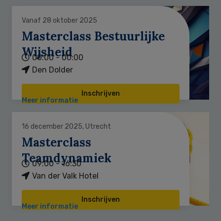
Vanaf 28 oktober 2025
Masterclass Bestuurlijke
Wijsheid
00:00 - 00:00
Den Dolder
Inschrijven
Meer informatie
16 december 2025, Utrecht
Masterclass
Teamdynamiek
09:00 - 16:30
Van der Valk Hotel
Inschrijven
Meer informatie