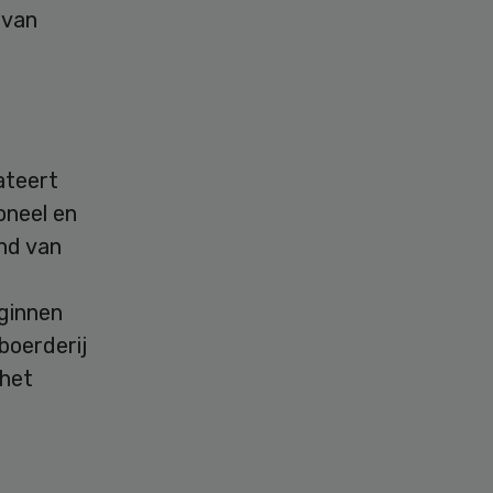
 van
ateert
oneel en
ind van
eginnen
boerderij
 het