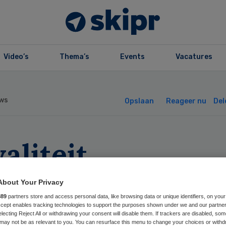
Video’s
Thema’s
Events
Vacatures
ws
Opslaan
Reageer nu
Del
aliteit
activiteiten voo
About Your Privacy
menterenden zak
889
partners store and access personal data, like browsing data or unique identifiers, on your
Accept enables tracking technologies to support the purposes shown under we and our partne
electing Reject All or withdrawing your consent will disable them. If trackers are disabled, so
may not be as relevant to you. You can resurface this menu to change your choices or withd