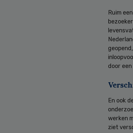
Ruim een
bezoeker
levensva
Nederlan
geopend, 
inloopvoo
door een v
Versch
En ook de
onderzoe
werken me
ziet vers