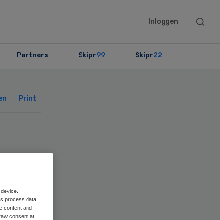
Searc
Inloggen
this
websit
Partners
Skipr
99
Skipr
22
Primary
Sidebar
en
Print
r
t
 device.
rs process data
me content and
raw consent at