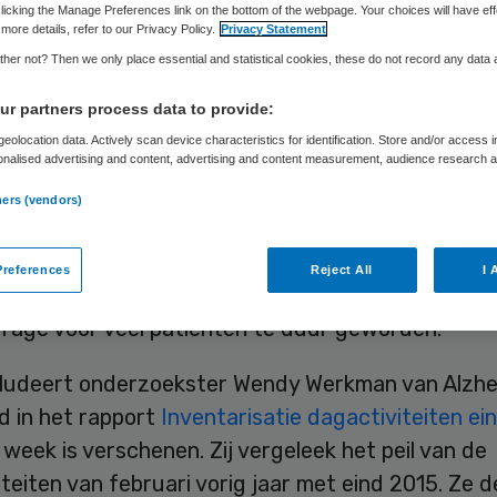
licking the Manage Preferences link on the bottom of the webpage. Your choices will have eff
more details, refer to our Privacy Policy.
Privacy Statement
her not? Then we only place essential and statistical cookies, these do not record any data
r partners process data to provide:
Skipr Redactie
3 maart 2016
,
11:52
43 keer gelezen
eolocation data. Actively scan device characteristics for identification. Store and/or access 
onalised advertising and content, advertising and content measurement, audience research 
.
ners (vendors)
eit van dagactiviteiten voor mensen met dementie
t gegaan sinds de decentralisatie van Wmo-taken
references
Reject All
I 
n. Bovendien zijn veel activiteiten door de verh
drage voor veel patiënten te duur geworden.
ludeert onderzoekster Wendy Werkman van Alzhe
d in het rapport
Inventarisatie dagactiviteiten ei
week is verschenen. Zij vergeleek het peil van de
teiten van februari vorig jaar met eind 2015. Ze 