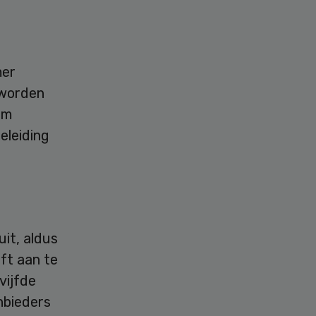
mer
 worden
om
eleiding
it, aldus
ft aan te
vijfde
nbieders