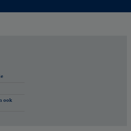
ie
n ook