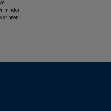
wel
er minder
 verloren