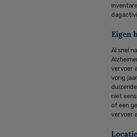
inventari
dagactiv
Eigen b
Al snel n
Alzheimer
vervoer e
vorig jaa
duizende
niet eens
of een g
vervoer e
Locati