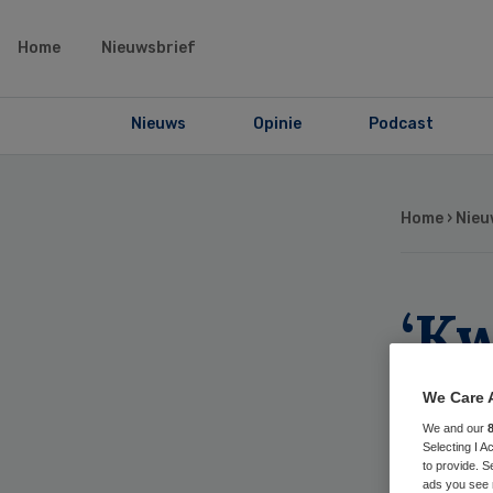
Home
Nieuwsbrief
Nieuws
Opinie
Podcast
Home
›
Nieu
‘Kw
dag
We Care 
de
We and our
Selecting I 
to provide. S
ads you see 