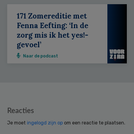
171 Zomereditie met
Fenna Eefting: ‘In de
zorg mis ik het yes!-
gevoel’
Naar de podcast
Reader
Reacties
Interactions
Je moet
ingelogd zijn op
om een reactie te plaatsen.