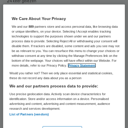
24 keer gelezen
De kwaliteit van Veilig Thuis Groningen is nu
We Care About Your Privacy
voldoende. Tot dit oordeel zijn de Inspectie
We and our
889
partners store and access personal data, like browsing data
or unique identifiers, on your device. Selecting I Accept enables tracking
Jeugdzorg en de Inspectie voor de
technologies to support the purposes shown under we and our partners
process data to provide. Selecting Reject All or withdrawing your consent will
Gezondheidszorg (IGZ) gekomen na een
disable them. If trackers are disabled, some content and ads you see may not
hertoets in april.
be as relevant to you. You can resurface this menu to change your choices or
withdraw consent at any time by clicking the Manage Preferences link on the
bottom of the webpage. Your choices will have effect within our Website. For
In oktober 2015 constateerden de
more details, refer to our Privacy Policy.
Privacy Statement
Would you rather not? Then we only place essential and statistical cookies,
inspecties dat Veilig Thuis Groningen
these do not record any data about you as a person
slechts aan 13 van de 24 voorwaarden uit
We and our partners process data to provide:
het toetsingskader voldeed. Bij de hertoets
Use precise geolocation data. Actively scan device characteristics for
identification. Store and/or access information on a device. Personalised
in april voldeed de organisatie aan 22 van
advertising and content, advertising and content measurement, audience
de 24 voorwaarden. In de twee
research and services development.
List of Partners (vendors)
openstaande verbeterpunten zit voldoende
voortgang,
stellen de inspecties
.