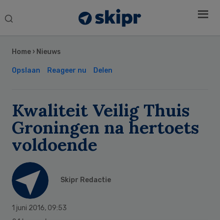
Search
this
Secondary
website
Sidebar
Home
›
Nieuws
Opslaan
Reageer nu
Delen
Kwaliteit Veilig Thuis
Groningen na hertoets
voldoende
Skipr Redactie
1 juni 2016
,
09:53