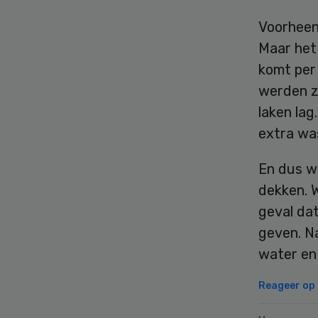
Voorheen
Maar het
komt per 
werden z
laken lag
extra was
En dus w
dekken. 
geval da
geven. Na
water en
Reageer op d