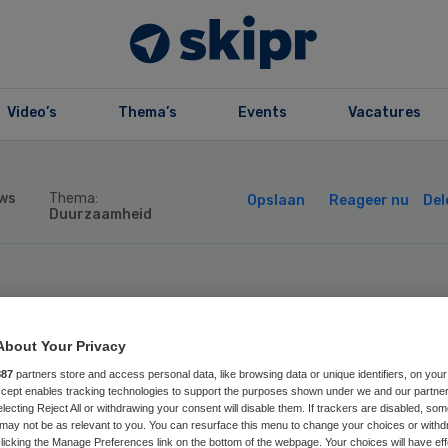
Video’s
Thema’s
Events
Vacatures
ws
Thema:
Opslaan
Reageer nu
Del
Duurzaamheid
kens besparen op
About Your Privacy
: jaarlijks een
887
partners store and access personal data, like browsing data or unique identifiers, on your
Accept enables tracking technologies to support the purposes shown under we and our partne
etbalveld
electing Reject All or withdrawing your consent will disable them. If trackers are disabled, so
may not be as relevant to you. You can resurface this menu to change your choices or withd
licking the Manage Preferences link on the bottom of the webpage. Your choices will have eff