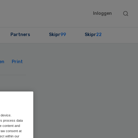
Searc
Inloggen
this
websit
Partners
Skipr
99
Skipr
22
Primary
Sidebar
en
Print
 device.
rs process data
me content and
raw consent at
ect within our