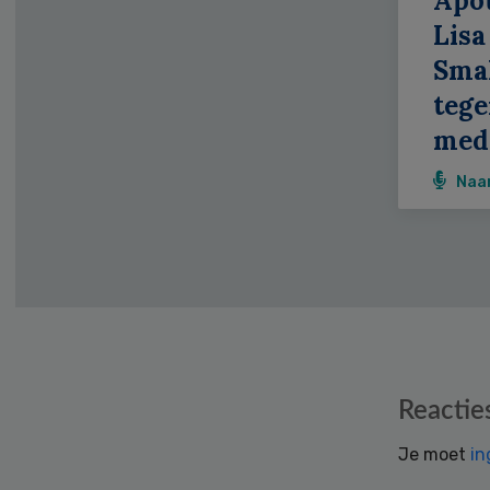
Apo
Lisa
Smal
teg
medi
Naa
Reader
Reactie
Interactions
Je moet
in