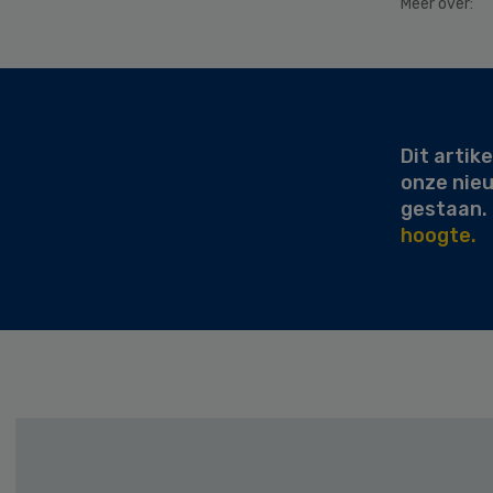
Meer over:
Secondary
Sidebar
Dit artike
onze nie
gestaan.
hoogte.