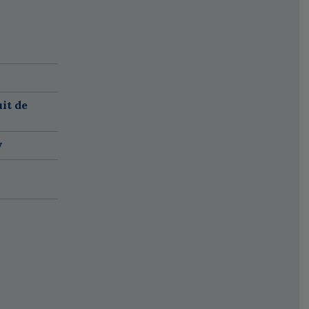
it de
w