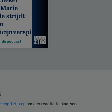
theker
 Marie
e strijdt
en
cijnverspilling
r de podcast
s
gelogd zijn op
om een reactie te plaatsen.