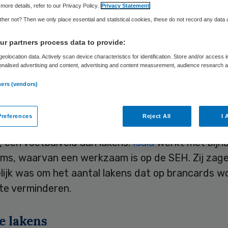
more details, refer to our Privacy Policy.
Privacy Statement
her not? Then we only place essential and statistical cookies, these do not record any data
Merel Flikweert
15 augustus 2025
,
10:45
1646 keer geleze
r partners process data to provide:
eolocation data. Actively scan device characteristics for identification. Store and/or access 
onalised advertising and content, advertising and content measurement, audience research 
sala werd een slim lakenproject ingesteld op de S
.
ners (vendors)
oor een besparing van 50 lakens per week en 2.60
references
Reject All
I 
, een voetbalveld aan lakens.
Isala
werkt met bijn
ms, waarvan een werkzaam is op de SEH. Zij zag
lijk was om het aantal lakens dat op brancards w
te verminderen.
e lakens