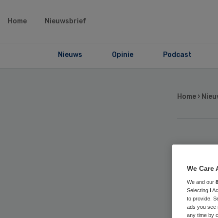
Home
Nieuwsbrief
Nieuws
Opinie
Podcast
Home
›
Nieu
La
We Care 
SEH
We and our
Selecting I 
vo
to provide. S
ads you see 
any time by c