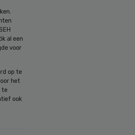
ken.
ënten
 SEH
k al een
gde voor
rd op te
voor het
 te
atief ook