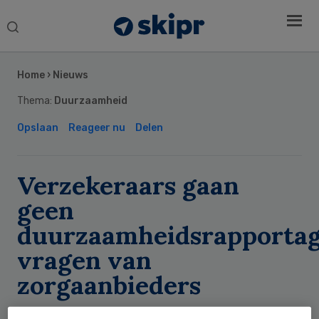
Search
this
Secondary
website
Sidebar
Home
›
Nieuws
Thema:
Duurzaamheid
Opslaan
Reageer nu
Delen
Verzekeraars gaan
geen
duurzaamheidsrapporta
vragen van
zorgaanbieders