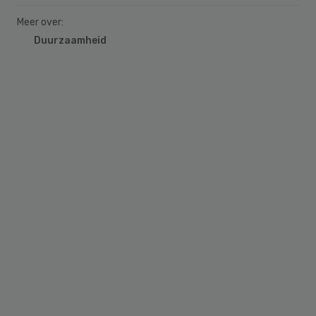
Meer over:
Duurzaamheid
Primary
Sidebar