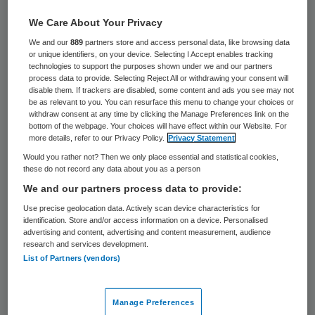
Wilbert Zuil
We Care About Your Privacy
We and our
889
partners store and access personal data, like browsing data
or unique identifiers, on your device. Selecting I Accept enables tracking
11 mei 2026
,
15:53
technologies to support the purposes shown under we and our partners
1517 keer gelezen
process data to provide. Selecting Reject All or withdrawing your consent will
disable them. If trackers are disabled, some content and ads you see may not
be as relevant to you. You can resurface this menu to change your choices or
Om de administratieve lasten voor
withdraw consent at any time by clicking the Manage Preferences link on the
zorgaanbieders niet onnodig te laten
bottom of the webpage. Your choices will have effect within our Website. For
more details, refer to our Privacy Policy.
Privacy Statement
toenemen, vragen zorgverzekeraars en
Would you rather not? Then we only place essential and statistical cookies,
zorgkantoren in 2027 geen gegevens bij
these do not record any data about you as a person
We and our partners process data to provide:
individuele zorgaanbieders ten aanzien van
Use precise geolocation data. Actively scan device characteristics for
de duurzaamheidsrapportages over 2026
identification. Store and/or access information on a device. Personalised
en 2027.
advertising and content, advertising and content measurement, audience
research and services development.
List of Partners (vendors)
In plaats daarvan maken zij zoveel mogelijk
gebruik van bestaande en openbare
Manage Preferences