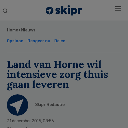
Search
this
Secondary
website
Sidebar
Home
›
Nieuws
Opslaan
Reageer nu
Delen
Land van Horne wil
intensieve zorg thuis
gaan leveren
Skipr Redactie
31 december 2015
,
08:56