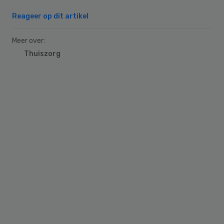
Reageer op dit artikel
Meer over:
Thuiszorg
Primary
Sidebar