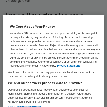
74 keer gelezen
Land van Horne wil naast de zorg in
verzorgingshuizen ook meer zorg aan huis
We Care About Your Privacy
gaan leveren. Op dit moment biedt de
We and our
887
partners store and access personal data, like browsing data
zorginstelling al op een aantal plaatsen het
or unique identifiers, on your device. Selecting I Accept enables tracking
technologies to support the purposes shown under we and our partners
Volledig Pakket Thuis, dat wil zeggen zorg
process data to provide. Selecting Reject All or withdrawing your consent will
van een zorgcentrum bij mensen die
disable them. If trackers are disabled, some content and ads you see may not
be as relevant to you. You can resurface this menu to change your choices or
zelfstandig wonen. Het gaat dan om
withdraw consent at any time by clicking the Manage Preferences link on the
bottom of the webpage. Your choices will have effect within our Website. For
mensen die een appartement huren in
more details, refer to our Privacy Policy.
Privacy Statement
enkele woonzorgcentra.
Would you rather not? Then we only place essential and statistical cookies,
these do not record any data about you as a person
We and our partners process data to provide:
Land van Horne wil
in 2016 deze
Use precise geolocation data. Actively scan device characteristics for
dienstverlening uitbreiden. De
identification. Store and/or access information on a device. Personalised
zorgorganisatie ziet veel voordelen voor de
advertising and content, advertising and content measurement, audience
research and services development.
zorgvragers: mensen blijven zelfstandig
List of Partners (vendors)